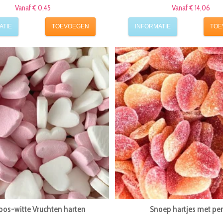
Vanaf € 0,45
Vanaf € 14,06
ATIE
TOEVOEGEN
INFORMATIE
TOE
roos-witte Vruchten harten
Snoep hartjes met per