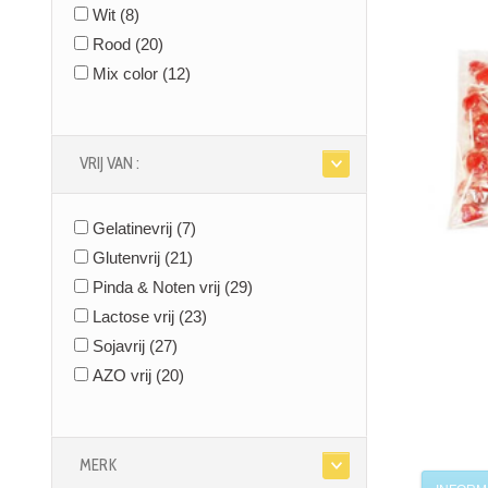
(754)
Wit
(8)
Snoepsilo - snoeprollen
(115)
Rood
(20)
Toffee snoep
(54)
Mix color
(12)
Snoep van vroeger
(200)
Drop snoep
(100)
Snoepdoosjes
(1)
VRIJ VAN :
Thema's
(0)
Gepersonaliseerde snoep
(11)
Gelatinevrij
(7)
Chocolade
(102)
Glutenvrij
(21)
Koekjes
(2)
Pinda & Noten vrij
(29)
Chips & Snacks
(262)
Lactose vrij
(23)
Sojavrij
(27)
AZO vrij
(20)
MERK