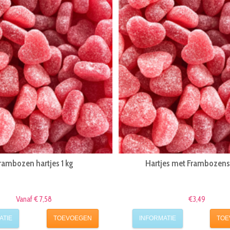
rambozen hartjes 1 kg
Hartjes met Frambozen
Vanaf € 7,58
€3,49
ATIE
TOEVOEGEN
INFORMATIE
TOE