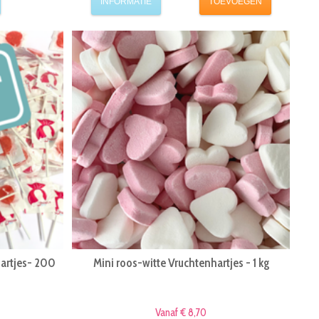
INFORMATIE
TOEVOEGEN
hartjes- 200
Mini roos-witte Vruchtenhartjes - 1 kg
Vanaf € 8,70