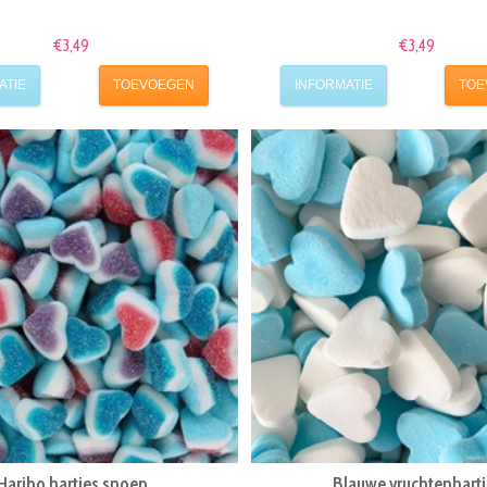
€3,49
€3,49
ATIE
TOEVOEGEN
INFORMATIE
TOE
Haribo hartjes snoep
Blauwe vruchtenhartj