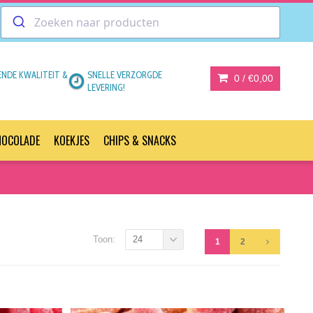
ENDE KWALITEIT &
SNELLE VERZORGDE
0 /
€0,00
LEVERING!
HOCOLADE
KOEKJES
CHIPS & SNACKS
Toon:
24
1
2