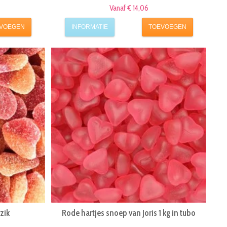
Vanaf € 14,06
VOEGEN
INFORMATIE
TOEVOEGEN
zik
Rode hartjes snoep van Joris 1 kg in tubo