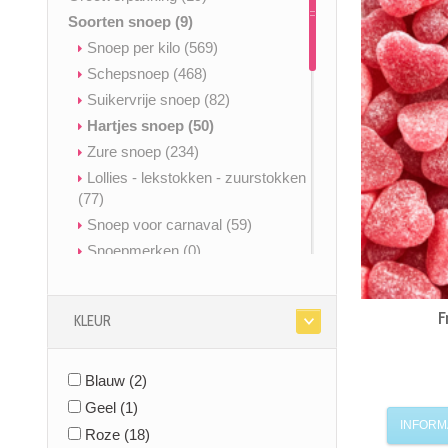
Soorten snoep
(9)
Snoep per kilo
(569)
Schepsnoep
(468)
Suikervrije snoep
(82)
Hartjes snoep
(50)
Zure snoep
(234)
Lollies - lekstokken - zuurstokken
(77)
Snoep voor carnaval
(59)
Snoepmerken
(0)
Spekken snoep
(63)
Cuberdons
(13)
F
KLEUR
Nougat
(27)
Kauwgom
(34)
Blauw
Snoep zonder gelatine
(2)
(491)
Geboortesnoep
(53)
Geel
(1)
INFORM
Glutenvrij & vrij van allergenen
Roze
(18)