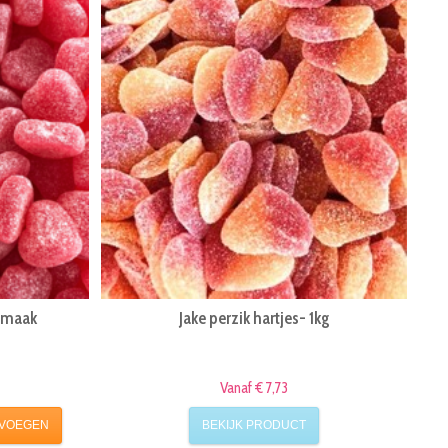
smaak
Jake perzik hartjes- 1kg
Vanaf € 7,73
VOEGEN
BEKIJK PRODUCT