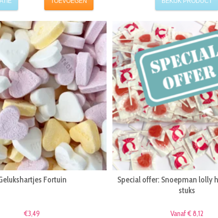
ATIE
TOEVOEGEN
BEKIJK PRODUCT
Gelukshartjes Fortuin
Special offer: Snoepman lolly 
stuks
€3,49
Vanaf € 8,12