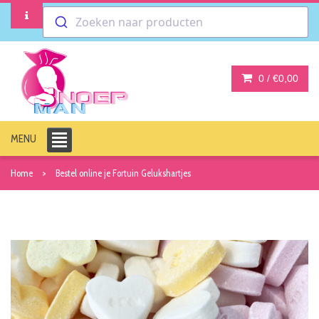
Zoeken naar producten
0 /
€0,00
MENU
Home
Bestel online je Fortuin Gelukshartjes