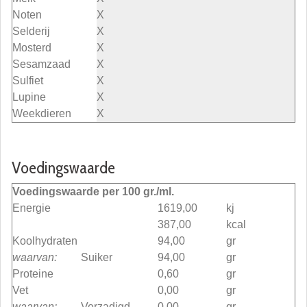
Noten
X
Selderij
X
Mosterd
X
Sesamzaad
X
Sulfiet
X
Lupine
X
Weekdieren
X
Voedingswaarde
Voedingswaarde per 100 gr./ml.
Energie
1619,00
kj
387,00
kcal
Koolhydraten
94,00
gr
waarvan:
Suiker
94,00
gr
Proteine
0,60
gr
Vet
0,00
gr
waarvan:
Verzadigd
0,00
gr