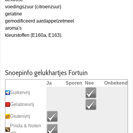
voedingszuur (citroenzuur)
gelatine
gemodificeerd aardappelzetmeel
aroma's
kleurstoffen (E160a, E163).
Snoepinfo gelukhartjes Fortuin
Ja
Sporen
Nee
Onbekend
Suikervrij
Gelatinevrij
Glutenvrij
Pinda & Noten
vrij