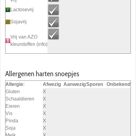
Lactosevrij
Sojavrij
Vrij van AZO
kleurstoffen
(info)
Allergenen harten snoepjes
Allergie:
Afwezig
Aanwezig
Sporen
Onbekend
Gluten
X
Schaaldieren
X
Eieren
X
Vis
X
Pinda
X
Soja
X
Melk
X