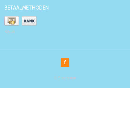
BETAALMETHODEN
Kiyoh
© Snoepman