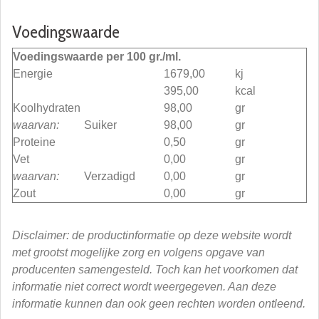
Voedingswaarde
Voedingswaarde per 100 gr./ml.
Energie
1679,00
kj
395,00
kcal
Koolhydraten
98,00
gr
waarvan:
Suiker
98,00
gr
Proteine
0,50
gr
Vet
0,00
gr
waarvan:
Verzadigd
0,00
gr
Zout
0,00
gr
Disclaimer: de productinformatie op deze website wordt
met grootst mogelijke zorg en volgens opgave van
producenten samengesteld. Toch kan het voorkomen dat
informatie niet correct wordt weergegeven. Aan deze
informatie kunnen dan ook geen rechten worden ontleend.