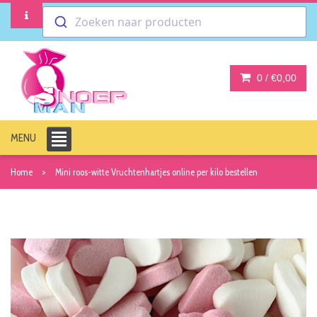
Zoeken naar producten
0 /
€0,00
MENU
Home
Mini roos-witte Vruchtenhartjes online per kilo bestellen