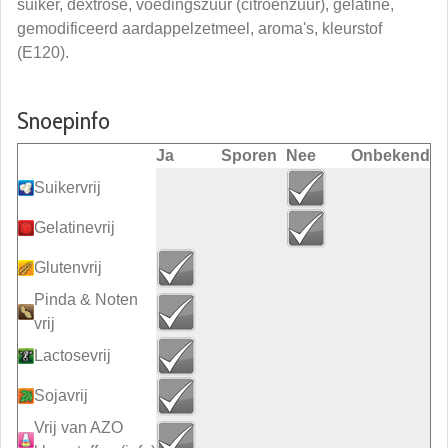
suiker, dextrose, voedingszuur (citroenzuur), gelatine,
gemodificeerd aardappelzetmeel, aroma's, kleurstof
(E120).
Snoepinfo
Ja
Sporen
Nee
Onbekend
Suikervrij
Gelatinevrij
Glutenvrij
Pinda & Noten
vrij
Lactosevrij
Sojavrij
Vrij van AZO