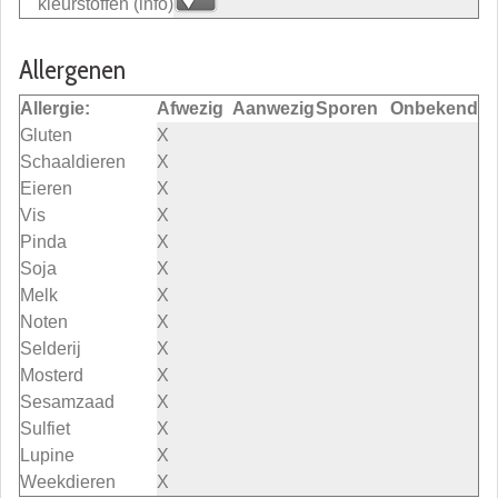
kleurstoffen
(info)
Allergenen
Allergie:
Afwezig
Aanwezig
Sporen
Onbekend
Gluten
X
Schaaldieren
X
Eieren
X
Vis
X
Pinda
X
Soja
X
Melk
X
Noten
X
Selderij
X
Mosterd
X
Sesamzaad
X
Sulfiet
X
Lupine
X
Weekdieren
X