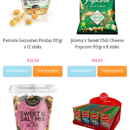
Pernoix Gezouten Pindas 110gr
Jimmy's Sweet Chili Cheese
x 12 stuks
Popcorn 90gr x 8 stuks
€26,84
€14,49
INFORMATIE
TOEVOEGEN
INFORMATIE
TOEVOEGEN