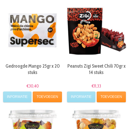
Gedroogde Mango 25gr x 20
Peanuts Zigi Sweet Chili 70gr x
stuks
14 stuks
€30,40
€11,33
INFORMATIE
TOEVOEGEN
INFORMATIE
TOEVOEGEN