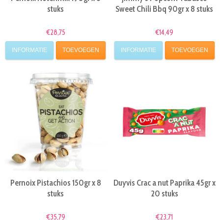
stuks
Sweet Chili Bbq 90gr x 8 stuks
€28,75
€14,49
INFORMATIE
TOEVOEGEN
INFORMATIE
TOEVOEGEN
Pernoix Pistachios 150gr x 8
Duyvis Crac a nut Paprika 45gr x
stuks
20 stuks
€35,79
€23,71