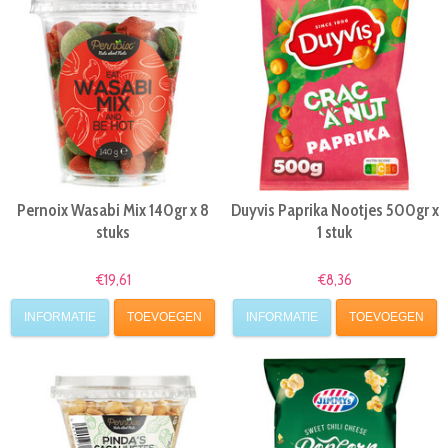
Pernoix Wasabi Mix 140gr x 8
Duyvis Paprika Nootjes 500gr x
stuks
1 stuk
€19,61
€8,36
INFORMATIE
TOEVOEGEN
INFORMATIE
TOEVOEGEN