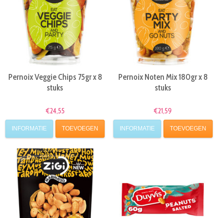
Pernoix Veggie Chips 75gr x 8
Pernoix Noten Mix 180gr x 8
stuks
stuks
€24,55
€21,59
INFORMATIE
TOEVOEGEN
INFORMATIE
TOEVOEGEN