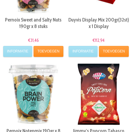
Pernoix Sweet and Salty Nuts
Duyvis Display Mix 200gr(32st)
190gr x 8 stuks
x 1 Display
€31,46
€112,94
INFORMATIE
TOEVOEGEN
INFORMATIE
TOEVOEGEN
Pernoix Notenmix 190gr x 8
Jimmy's Popcorn Tabasco