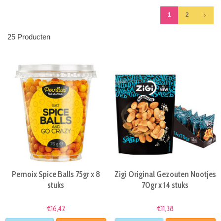
1
2
25 Producten
Pernoix Spice Balls 75gr x 8
Zigi Original Gezouten Nootjes
stuks
70gr x 14 stuks
€16,42
€11,38