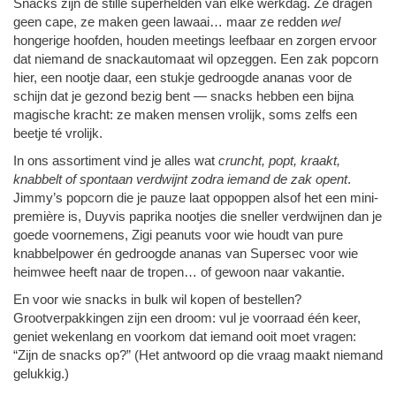
Snacks zijn de stille superhelden van elke werkdag. Ze dragen
geen cape, ze maken geen lawaai… maar ze redden
wel
hongerige hoofden, houden meetings leefbaar en zorgen ervoor
dat niemand de snackautomaat wil opzeggen. Een zak popcorn
hier, een nootje daar, een stukje gedroogde ananas voor de
schijn dat je gezond bezig bent — snacks hebben een bijna
magische kracht: ze maken mensen vrolijk, soms zelfs een
beetje té vrolijk.
In ons assortiment vind je alles wat
cruncht, popt, kraakt,
knabbelt of spontaan verdwijnt zodra iemand de zak opent
.
Jimmy’s popcorn die je pauze laat oppoppen alsof het een mini-
première is, Duyvis paprika nootjes die sneller verdwijnen dan je
goede voornemens, Zigi peanuts voor wie houdt van pure
knabbelpower én gedroogde ananas van Supersec voor wie
heimwee heeft naar de tropen… of gewoon naar vakantie.
En voor wie snacks in bulk wil kopen of bestellen?
Grootverpakkingen zijn een droom: vul je voorraad één keer,
geniet wekenlang en voorkom dat iemand ooit moet vragen:
“Zijn de snacks op?” (Het antwoord op die vraag maakt niemand
gelukkig.)