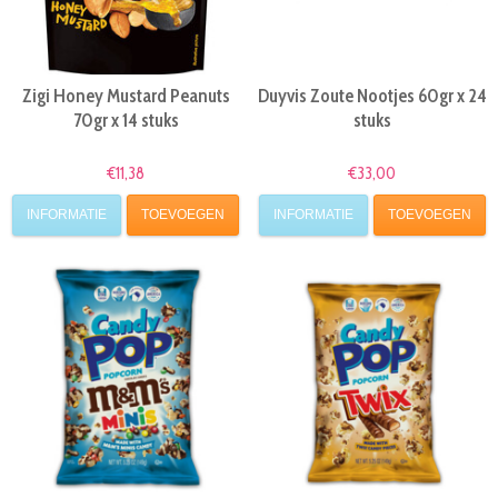
Zigi Honey Mustard Peanuts
Duyvis Zoute Nootjes 60gr x 24
70gr x 14 stuks
stuks
€11,38
€33,00
INFORMATIE
TOEVOEGEN
INFORMATIE
TOEVOEGEN