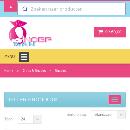
Zoeken naar producten
0 /
€0,00
MENU
Home
Chips & Snacks
Snacks
FILTER PRODUCTS
Sorteren op:
Standaard
Toon:
24