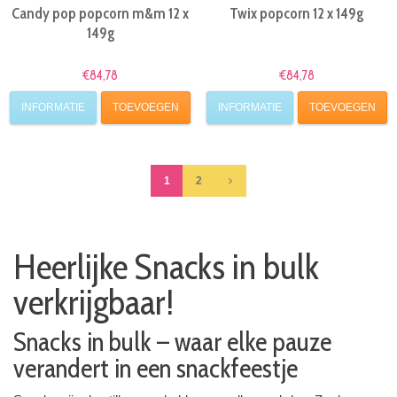
Candy pop popcorn m&m 12 x
Twix popcorn 12 x 149g
149g
€84,78
€84,78
INFORMATIE
TOEVOEGEN
INFORMATIE
TOEVOEGEN
1
2
Heerlijke Snacks in bulk
verkrijgbaar!
Snacks in bulk – waar elke pauze
verandert in een snackfeestje