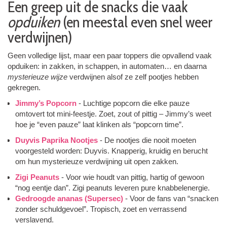
Een greep uit de snacks die vaak
opduiken
(en meestal even snel weer
verdwijnen)
Geen volledige lijst, maar een paar toppers die opvallend vaak
opduiken: in zakken, in schappen, in automaten… en daarna
mysterieuze wijze
verdwijnen alsof ze zelf pootjes hebben
gekregen.
Jimmy’s Popcorn
- Luchtige popcorn die elke pauze
omtovert tot mini-feestje. Zoet, zout of pittig – Jimmy’s weet
hoe je “even pauze” laat klinken als “popcorn time”.
Duyvis Paprika Nootjes
- De nootjes die nooit moeten
voorgesteld worden: Duyvis. Knapperig, kruidig en berucht
om hun mysterieuze verdwijning uit open zakken.
Zigi Peanuts
- Voor wie houdt van pittig, hartig of gewoon
“nog eentje dan”. Zigi peanuts leveren pure knabbelenergie.
Gedroogde ananas (Supersec)
- Voor de fans van “snacken
zonder schuldgevoel”. Tropisch, zoet en verrassend
verslavend.