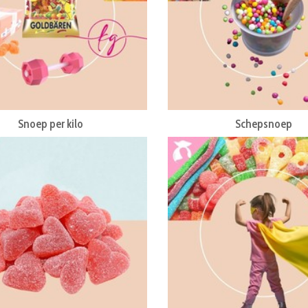
Snoep per kilo
Schepsnoep