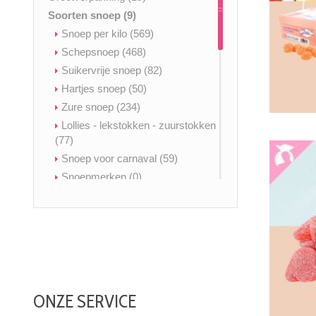
Soorten snoep
(9)
Snoep per kilo
(569)
Schepsnoep
(468)
Suikervrije snoep
(82)
Hartjes snoep
(50)
Zure snoep
(234)
Lollies - lekstokken - zuurstokken
(77)
Snoep voor carnaval
(59)
Snoepmerken
(0)
Spekken snoep
(63)
Cuberdons
(13)
Nougat
(27)
Kauwgom
(34)
Snoep zonder gelatine
(491)
Geboortesnoep
(53)
ONZE SERVICE
Glutenvrij & vrij van allergenen