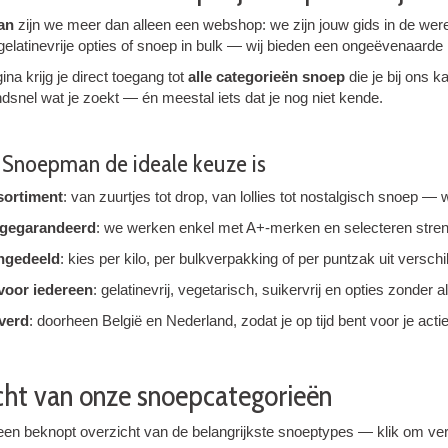
an
zijn we meer dan alleen een webshop: we zijn jouw gids in de wer
 gelatinevrije opties of snoep in bulk — wij bieden een ongeëvenaarde 
na krijg je direct toegang tot
alle categorieën snoep
die je bij ons 
ndsnel wat je zoekt — én meestal iets dat je nog niet kende.
Snoepman de ideale keuze is
sortiment
: van zuurtjes tot drop, van lollies tot nostalgisch snoep —
t gegarandeerd
: we werken enkel met A+-merken en selecteren streng
ingedeeld
: kies per kilo, per bulkverpakking of per puntzak uit versch
 voor iedereen
: gelatinevrij, vegetarisch, suikervrij en opties zond
verd
: doorheen België en Nederland, zodat je op tijd bent voor je act
cht van onze snoepcategorieën
 een beknopt overzicht van de belangrijkste snoeptypes — klik om ve