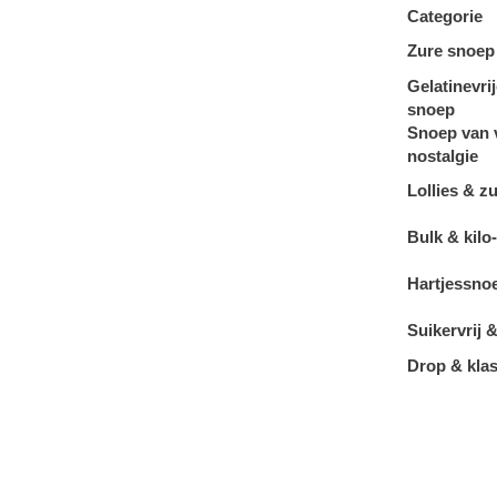
Categorie
Zure snoep
Gelatinevri
snoep
Snoep van 
nostalgie
Lollies & z
Bulk & kilo
Hartjessno
Suikervrij &
Drop & kla