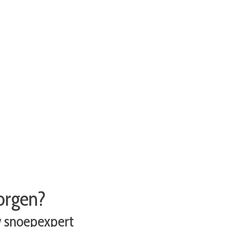
zorgen?
w snoepexpert