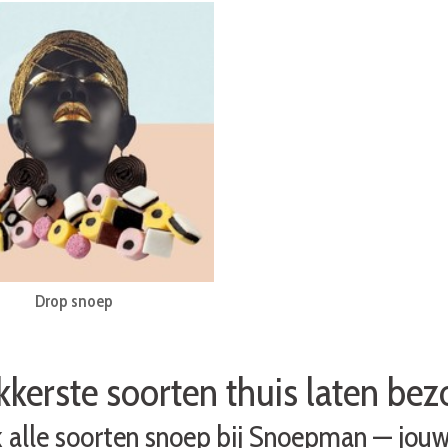
Drop snoep
kkerste soorten thuis laten be
 alle soorten snoep bij Snoepman — jou