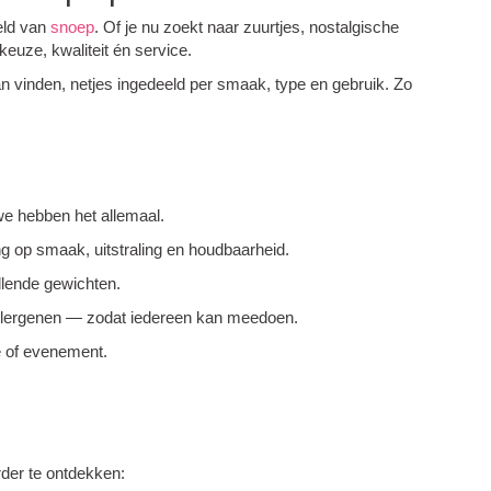
eld van
snoep
. Of je nu zoekt naar zuurtjes, nostalgische
keuze, kwaliteit én service.
kan vinden, netjes ingedeeld per smaak, type en gebruik. Zo
 we hebben het allemaal.
 op smaak, uitstraling en houdbaarheid.
illende gewichten.
er allergenen — zodat iedereen kan meedoen.
ie of evenement.
rder te ontdekken: