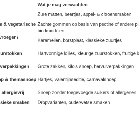
Wat je mag verwachten
Zure matten, beertjes, appel- & citroensmaken
je & vegetarische
Zachte gommen op basis van pectine of andere pl
bindmiddelen
vroeger /
Karamellen, borstplaat, klassieke zuurtjes
uurstokken
Hartvormige lollies, kleurige zuurstokken, fruitige lo
-verpakkingen
Grote zakken, kilo’s snoep, hervulverpakkingen
ep & themasnoep
Hartjes, valentijnseditie, carnavalsnoep
 allergievrij
Snoep zonder toegevoegde suikers of allergenen
ssieke smaken
Dropvarianten, ouderwetse smaken