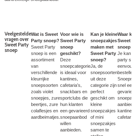
Veelgestelde
Wat is Sweet
Voor wie is
Kan je kleine
Waar kan
vragen over
Party snoep?
Sweet Party
snoepzakjes
Sweet P
Sweet Party
Sweet Party
snoep
maken met
snoep k
snoep
snoep is een
geschikt?
Sweet Party
Je kan s
assortiment
Deze
snoep?
party sn
van
snoepcategorie
Ja, de
eenvoudi
verschillende
is ideaal voor
snoepsoorten
bestellen
kleurrijke
kantines,
uit deze
Snoepma
snoepsoorten
cafetaria’s,
categorie zijn
snel een
zoals violet
snackbars en
perfect
gevariee
snoepjes, zure
sportclubs die
geschikt om
snoepass
beertjes, zure
hun klanten
kleine
aanbiede
colaflesjes en
een gevarieerd
snoepzakjes
kantine o
aardbeimatjes.
snoepaanbod
of mini
cafetaria.
willen
snoepzakjes
aanbieden.
samen te