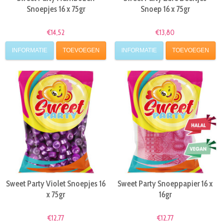
Snoepjes 16 x 75gr
Snoep 16 x 75gr
€14,52
€13,80
INFORMATIE
TOEVOEGEN
INFORMATIE
TOEVOEGEN
Sweet Party Violet Snoepjes 16
Sweet Party Snoeppapier 16 x
x 75gr
16gr
€12,77
€12,77