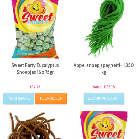
Sweet Party Eucalyptus
Appel snoep spaghetti- 1,350
Snoepjes 16 x 75gr
kg
€12,77
Vanaf € 13,16
INFORMATIE
TOEVOEGEN
BEKIJK PRODUCT