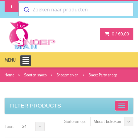
Zoeken naar producten
0 /
€0,00
MENU
Home
Soorten snoep
Snoepmerken
Sweet Party snoep
FILTER PRODUCTS
Sorteren op:
Meest bekeken
Toon:
24