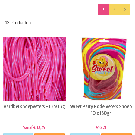
1
2
42 Producten
Aardbei snoepveters - 1,350 kg
Sweet Party Rode Veters Snoep
10 x 160gr
Vanaf € 13,29
€18,21