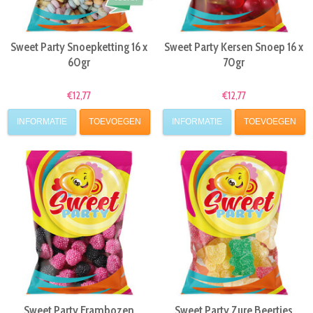
Sweet Party Snoepketting 16 x
Sweet Party Kersen Snoep 16 x
60gr
70gr
€12,77
€12,77
INFORMATIE
TOEVOEGEN
INFORMATIE
TOEVOEGEN
Sweet Party Frambozen
Sweet Party Zure Beertjes