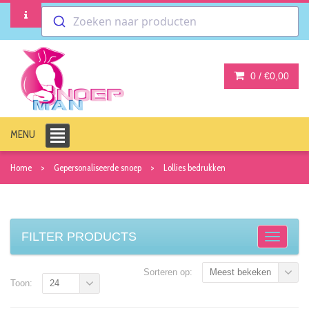
Zoeken naar producten
0 /
€0,00
MENU
Home
Gepersonaliseerde snoep
Lollies bedrukken
FILTER PRODUCTS
Sorteren op:
Meest bekeken
Toon:
24