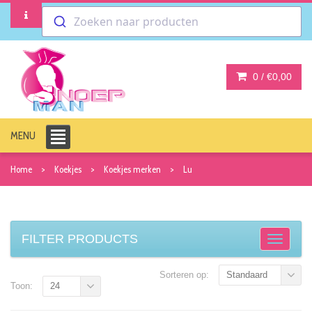
Zoeken naar producten
0 /
€0,00
MENU
Home
Koekjes
Koekjes merken
Lu
FILTER PRODUCTS
Sorteren op:
Standaard
Toon:
24