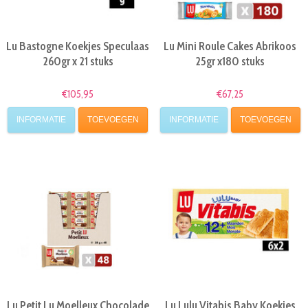
Lu Bastogne Koekjes Speculaas
Lu Mini Roule Cakes Abrikoos
260gr x 21 stuks
25gr x180 stuks
€105,95
€67,25
INFORMATIE
TOEVOEGEN
INFORMATIE
TOEVOEGEN
Lu Petit Lu Moelleux Chocolade
Lu Lulu Vitabis Baby Koekjes