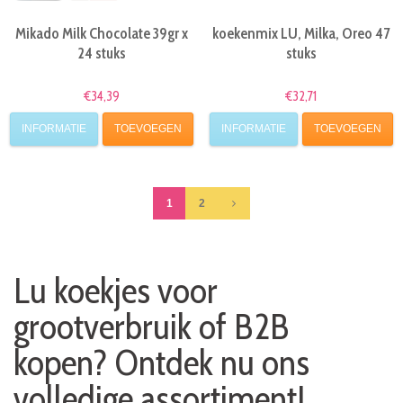
Mikado Milk Chocolate 39gr x
koekenmix LU, Milka, Oreo 47
24 stuks
stuks
€34,39
€32,71
INFORMATIE
TOEVOEGEN
INFORMATIE
TOEVOEGEN
1
2
Lu koekjes voor
grootverbruik of B2B
kopen? Ontdek nu ons
volledige assortiment!