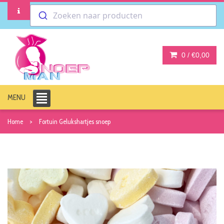
Zoeken naar producten
0 /
€0,00
MENU
Home
Fortuin Gelukshartjes snoep