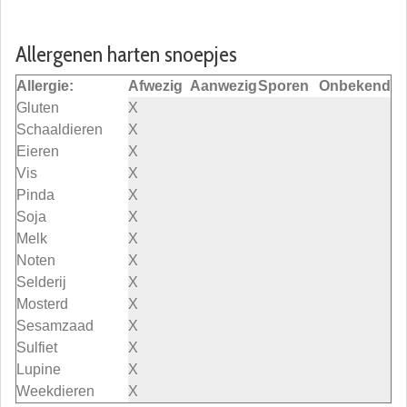
Allergenen harten snoepjes
Allergie:
Afwezig
Aanwezig
Sporen
Onbekend
Gluten
X
Schaaldieren
X
Eieren
X
Vis
X
Pinda
X
Soja
X
Melk
X
Noten
X
Selderij
X
Mosterd
X
Sesamzaad
X
Sulfiet
X
Lupine
X
Weekdieren
X