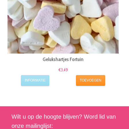
Gelukshartjes Fortuin
€3,49
INFORMATIE
TOEVOEGEN
Wilt u op de hoogte blijven? Word lid van
onze mailinglijst: