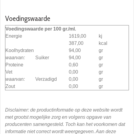
Voedingswaarde
Voedingswaarde per 100 gr./ml.
Energie
1619,00
kj
387,00
kcal
Koolhydraten
94,00
gr
waarvan:
Suiker
94,00
gr
Proteine
0,60
gr
Vet
0,00
gr
waarvan:
Verzadigd
0,00
gr
Zout
0,00
gr
Disclaimer: de productinformatie op deze website wordt
met grootst mogelijke zorg en volgens opgave van
producenten samengesteld. Toch kan het voorkomen dat
informatie niet correct wordt weergegeven. Aan deze