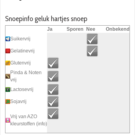
Snoepinfo geluk hartjes snoep
Ja
Sporen
Nee
Onbekend
Suikervrij
Gelatinevrij
Glutenvrij
Pinda & Noten
vrij
Lactosevrij
Sojavrij
Vrij van AZO
kleurstoffen
(info)