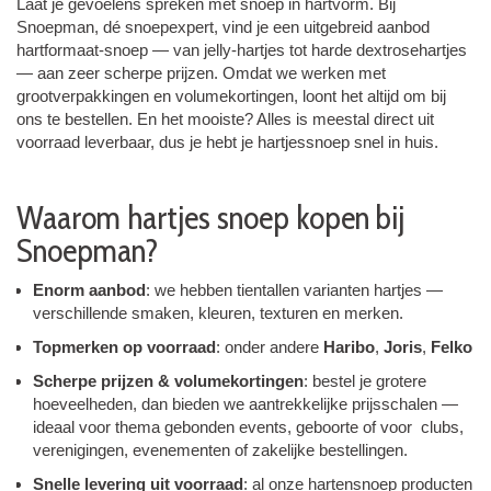
Laat je gevoelens spreken met snoep in hartvorm. Bij
Snoepman, dé snoepexpert, vind je een uitgebreid aanbod
hartformaat-snoep — van jelly-hartjes tot harde dextrosehartjes
— aan zeer scherpe prijzen. Omdat we werken met
grootverpakkingen en volumekortingen, loont het altijd om bij
ons te bestellen. En het mooiste? Alles is meestal direct uit
voorraad leverbaar, dus je hebt je hartjes­snoep snel in huis.
Waarom hartjes snoep kopen bij
Snoepman?
Enorm aanbod
: we hebben tientallen varianten hartjes —
verschillende smaken, kleuren, texturen en merken.
Topmerken op voorraad
: onder andere
Haribo
,
Joris
,
Felko
Scherpe prijzen & volumekortingen
: bestel je grotere
hoeveelheden, dan bieden we aantrekkelijke prijs­schalen —
ideaal voor thema gebonden events, geboorte of voor clubs,
verenigingen, evenementen of zakelijke bestellingen.
Snelle levering uit voorraad
: al onze harten­snoep producten