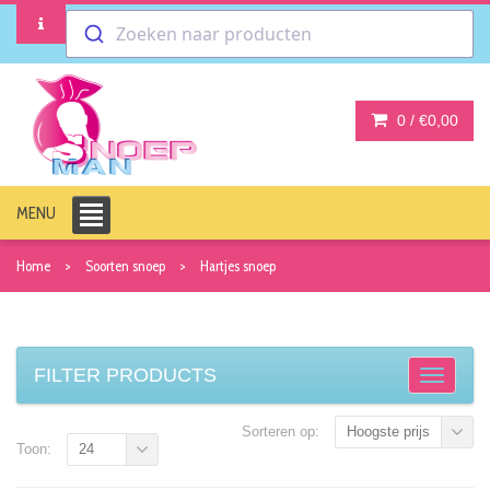
Zoeken naar producten
0 /
€0,00
MENU
Home
Soorten snoep
Hartjes snoep
FILTER PRODUCTS
Sorteren op:
Hoogste prijs
Toon:
24