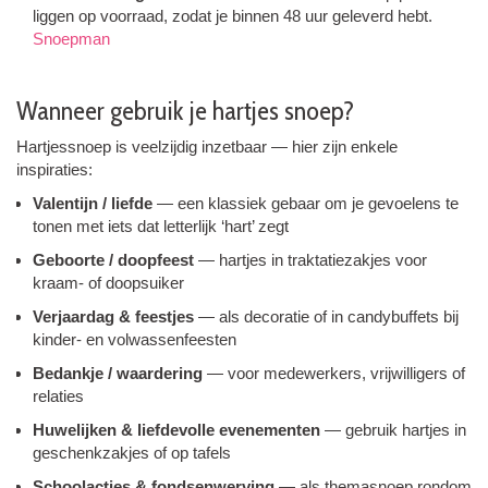
liggen op voorraad, zodat je binnen 48 uur geleverd hebt.
Snoepman
Wanneer gebruik je hartjes ­snoep?
Hartjes­snoep is veelzijdig inzetbaar — hier zijn enkele
inspiraties:
Valentijn / liefde
— een klassiek gebaar om je gevoelens te
tonen met iets dat letterlijk ‘hart’ zegt
Geboorte / doopfeest
— hartjes in traktatiezakjes voor
kraam- of doopsuiker
Verjaardag & feestjes
— als decoratie of in candybuffets bij
kinder- en volwassenfeesten
Bedankje / waardering
— voor medewerkers, vrijwilligers of
relaties
Huwelijken & liefdevolle evenementen
— gebruik hartjes in
geschenkzakjes of op tafels
Schoolacties & fondsenwerving
— als thema­snoep rondom