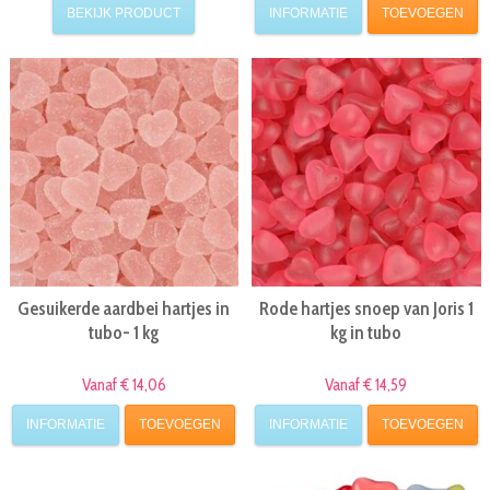
BEKIJK PRODUCT
INFORMATIE
TOEVOEGEN
Gesuikerde aardbei hartjes in
Rode hartjes snoep van Joris 1
tubo- 1 kg
kg in tubo
Vanaf € 14,06
Vanaf € 14,59
INFORMATIE
TOEVOEGEN
INFORMATIE
TOEVOEGEN