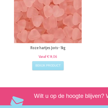
Roze hartjes Joris- 1kg
Vanaf € 14,06
BEKIJK PRODUCT
Wilt u op de hoogte blijven? W