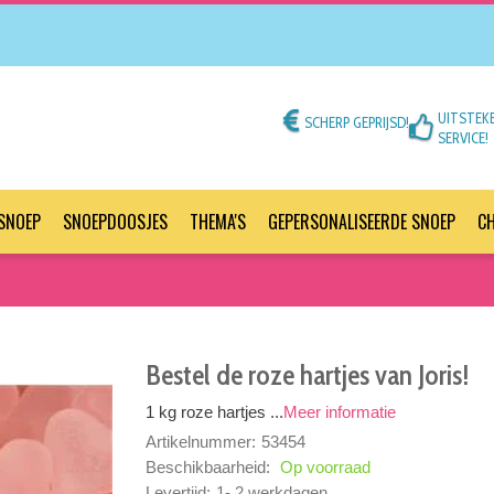
UITSTEK
SCHERP GEPRIJSD!
SERVICE!
SNOEP
SNOEPDOOSJES
THEMA'S
GEPERSONALISEERDE SNOEP
C
Bestel de roze hartjes van Joris!
1 kg roze hartjes ...
Meer informatie
Artikelnummer:
53454
Beschikbaarheid:
Op voorraad
Levertijd:
1- 2 werkdagen