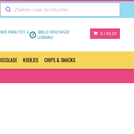
ENDE KWALITEIT &
SNELLE VERZORGDE
0 /
€0,00
LEVERING!
HOCOLADE
KOEKJES
CHIPS & SNACKS