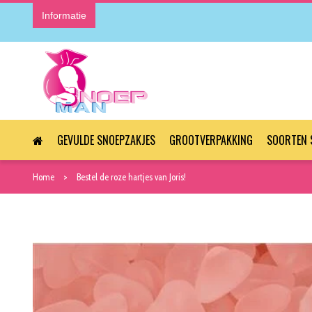
Informatie
GEVULDE SNOEPZAKJES
GROOTVERPAKKING
SOORTEN 
Home
Bestel de roze hartjes van Joris!