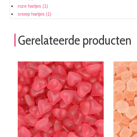
roze hartjes
(1)
snoep hartjes
(1)
Gerelateerde producten