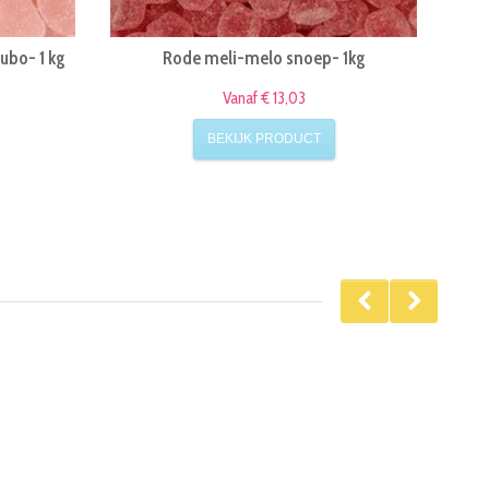
tubo- 1 kg
Rode meli-melo snoep- 1kg
Vanaf € 13,03
BEKIJK PRODUCT