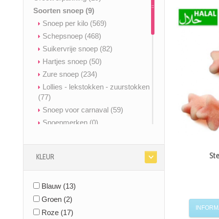
Soorten snoep
(9)
Snoep per kilo
(569)
Schepsnoep
(468)
Suikervrije snoep
(82)
Hartjes snoep
(50)
Zure snoep
(234)
Lollies - lekstokken - zuurstokken
(77)
Snoep voor carnaval
(59)
Snoepmerken
(0)
Spekken snoep
(63)
Cuberdons
(13)
Ste
KLEUR
Nougat
(27)
Kauwgom
(34)
Blauw
Snoep zonder gelatine
(13)
(491)
Geboortesnoep
(53)
Groen
(2)
INFORM
Glutenvrij & vrij van allergenen
Roze
(17)