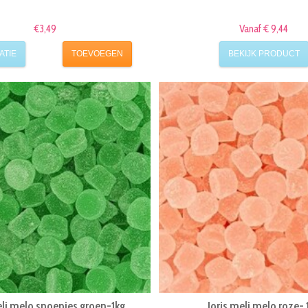
€3,49
Vanaf € 9,44
ATIE
TOEVOEGEN
BEKIJK PRODUCT
eli melo snoepjes groen-1kg
Joris meli melo roze- 