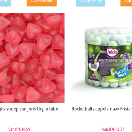
ATIE
TOEVOEGEN
INFORMATIE
TOE
es snoep van Joris 1 kg in tubo
Rocketballs appelsmaak Frisia
Vanaf € 14,59
Vanaf € 10,37