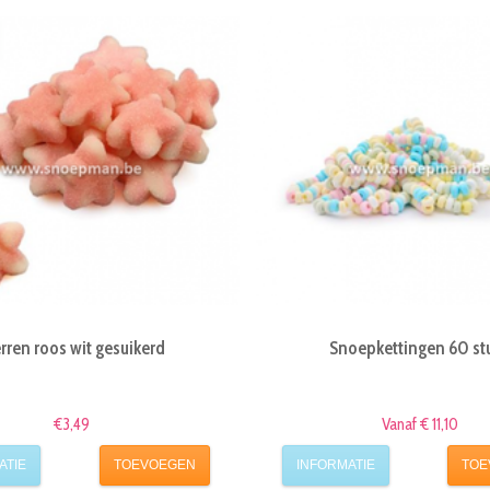
rren roos wit gesuikerd
Snoepkettingen 60 st
€3,49
Vanaf € 11,10
ATIE
TOEVOEGEN
INFORMATIE
TOE