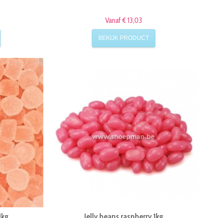
Vanaf € 13,03
BEKIJK PRODUCT
1kg
Jelly beans raspberry 1kg