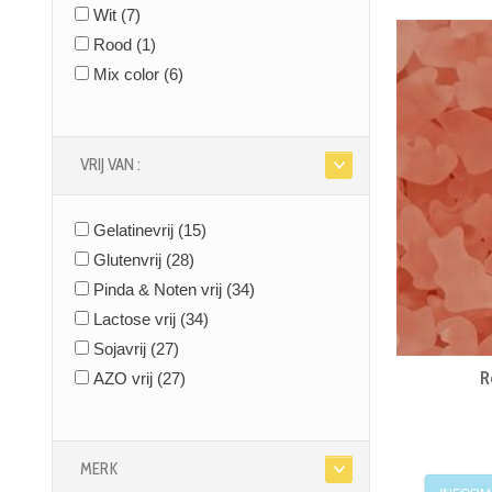
(754)
Wit
(7)
Snoepsilo - snoeprollen
(115)
Rood
(1)
Toffee snoep
(54)
Mix color
(6)
Snoep van vroeger
(200)
Drop snoep
(100)
Snoepdoosjes
(1)
VRIJ VAN :
Thema's
(0)
Gepersonaliseerde snoep
(11)
Gelatinevrij
(15)
Chocolade
(102)
Glutenvrij
(28)
Koekjes
(2)
Pinda & Noten vrij
(34)
Chips & Snacks
(262)
Lactose vrij
(34)
Sojavrij
(27)
R
AZO vrij
(27)
MERK