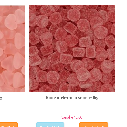
kg
Rode meli-melo snoep- 1kg
Vanaf € 13,03