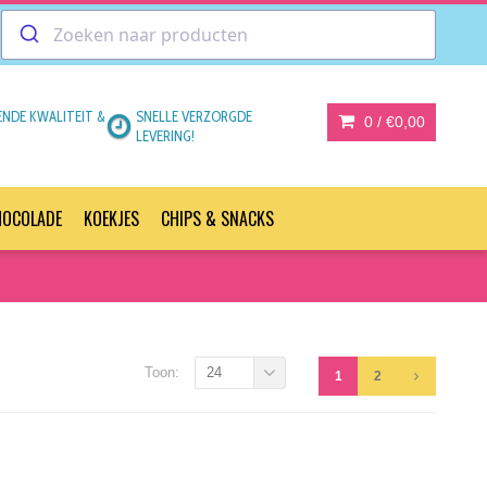
ENDE KWALITEIT &
SNELLE VERZORGDE
0 /
€0,00
LEVERING!
HOCOLADE
KOEKJES
CHIPS & SNACKS
Toon:
24
1
2