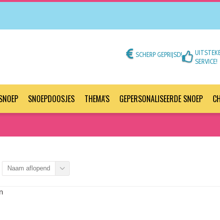
UITSTEK
SCHERP GEPRIJSD!
SERVICE!
SNOEP
SNOEPDOOSJES
THEMA'S
GEPERSONALISEERDE SNOEP
C
Naam aflopend
n