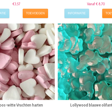
€3,57
Vanaf € 8,70
ATIE
TOEVOEGEN
INFORMATIE
TOE
roos-witte Vruchten harten
Lollywood blauwe olifant 