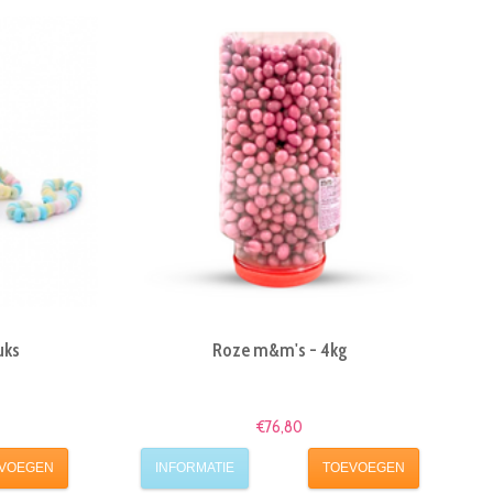
uks
Roze m&m's - 4kg
€76,80
VOEGEN
INFORMATIE
TOEVOEGEN