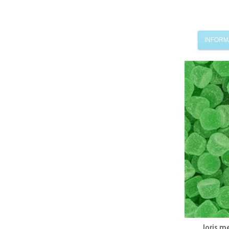
INFORM
Joris m