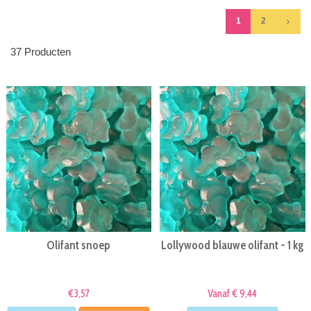
1
2
37 Producten
Olifant snoep
Lollywood blauwe olifant - 1 kg
€3,57
Vanaf € 9,44