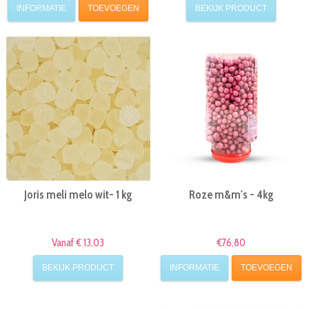
INFORMATIE
TOEVOEGEN
BEKIJK PRODUCT
Joris meli melo wit- 1 kg
Roze m&m's - 4kg
Vanaf € 13,03
€76,80
BEKIJK PRODUCT
INFORMATIE
TOEVOEGEN