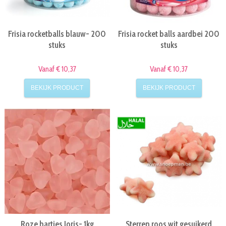
Frisia rocketballs blauw- 200
Frisia rocket balls aardbei 200
stuks
stuks
Vanaf € 10,37
Vanaf € 10,37
BEKIJK PRODUCT
BEKIJK PRODUCT
Roze hartjes Joris- 1kg
Sterren roos wit gesuikerd