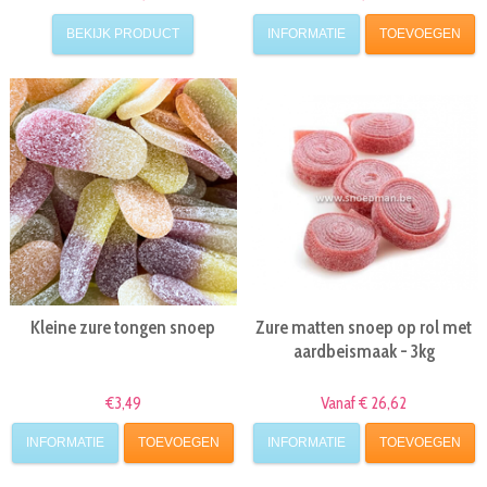
BEKIJK PRODUCT
INFORMATIE
TOEVOEGEN
Kleine zure tongen snoep
Zure matten snoep op rol met
aardbeismaak - 3kg
€3,49
Vanaf € 26,62
INFORMATIE
TOEVOEGEN
INFORMATIE
TOEVOEGEN