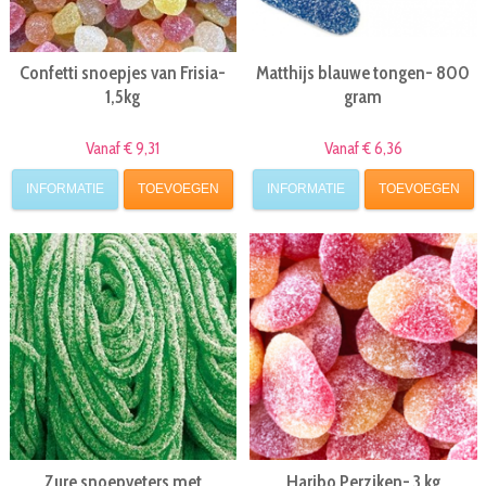
Confetti snoepjes van Frisia-
Matthijs blauwe tongen- 800
1,5kg
gram
Vanaf € 9,31
Vanaf € 6,36
INFORMATIE
TOEVOEGEN
INFORMATIE
TOEVOEGEN
Zure snoepveters met
Haribo Perziken- 3 kg