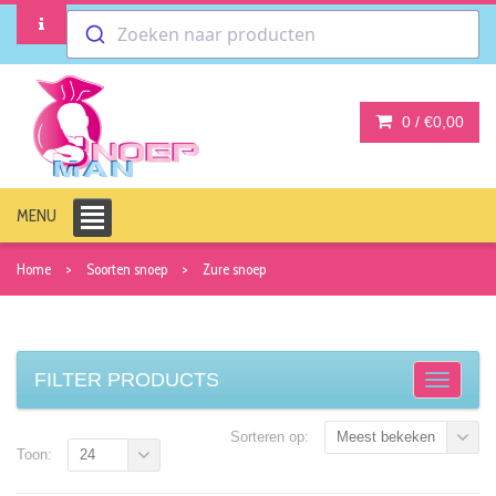
Zoeken naar producten
0 /
€0,00
MENU
Home
Soorten snoep
Zure snoep
FILTER PRODUCTS
Sorteren op:
Meest bekeken
Toon:
24