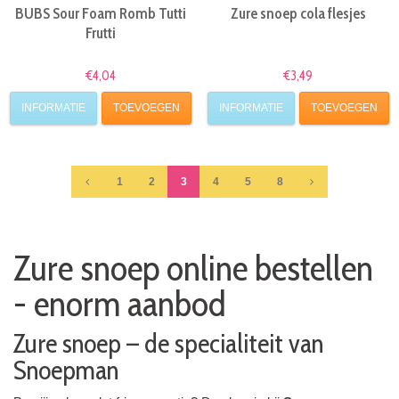
BUBS Sour Foam Romb Tutti
Zure snoep cola flesjes
Frutti
€4,04
€3,49
INFORMATIE
TOEVOEGEN
INFORMATIE
TOEVOEGEN
1
2
3
4
5
8
Zure snoep online bestellen
- enorm aanbod
Zure snoep – de specialiteit van
Snoepman