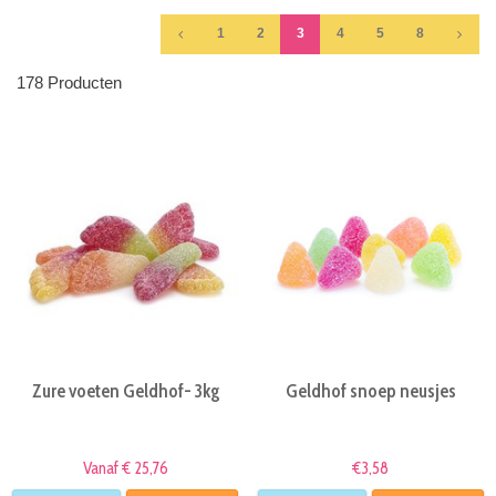
1
2
3
4
5
8
178 Producten
Zure voeten Geldhof- 3kg
Geldhof snoep neusjes
Vanaf € 25,76
€3,58