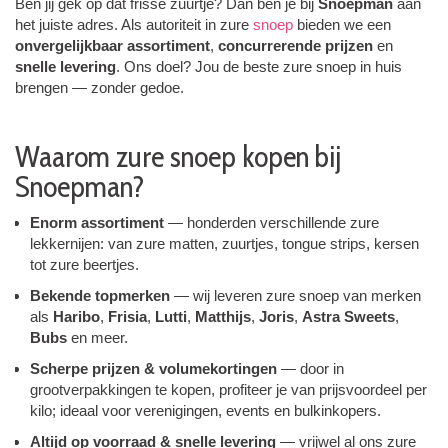
Ben jij gek op dat frisse zuurtje? Dan ben je bij
Snoepman
aan
het juiste adres. Als autoriteit in zure
snoep
bieden we een
onvergelijkbaar assortiment
,
concurrerende prijzen
en
snelle levering
. Ons doel? Jou de beste zure snoep in huis
brengen — zonder gedoe.
Waarom zure snoep kopen bij
Snoepman?
Enorm assortiment
— honderden verschillende zure
lekkernijen: van zure matten, zuurtjes, tongue strips, kersen
tot zure beertjes.
Bekende topmerken
— wij leveren zure snoep van merken
als
Haribo
,
Frisia
,
Lutti
,
Matthijs
,
Joris
,
Astra Sweets
,
Bubs
en meer.
Scherpe prijzen & volumekortingen
— door in
grootverpakkingen te kopen, profiteer je van prijsvoordeel per
kilo; ideaal voor verenigingen, events en bulkinkopers.
Altijd op voorraad & snelle levering
— vrijwel al ons zure