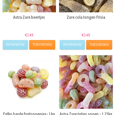
Astra Zure beertjes
Zure cola tongen Frisia
€3,49
€3,49
INFORMATIE
TOEVOEGEN
INFORMATIE
TOEVOEGEN
Felko harde fruitsnoepjes- 1 kg
Astra Zure tutjes snoep - 1.25kg