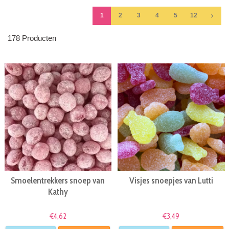
1
2
3
4
5
12
178 Producten
Smoelentrekkers snoep van
Visjes snoepjes van Lutti
Kathy
€4,62
€3,49