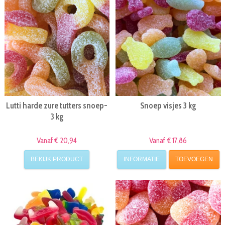
Lutti harde zure tutters snoep-
Snoep visjes 3 kg
3 kg
Vanaf € 20,94
Vanaf € 17,86
BEKIJK PRODUCT
INFORMATIE
TOEVOEGEN