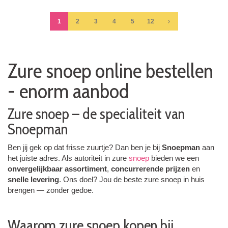
1
2
3
4
5
12
Zure snoep online bestellen
- enorm aanbod
Zure snoep – de specialiteit van
Snoepman
Ben jij gek op dat frisse zuurtje? Dan ben je bij
Snoepman
aan
het juiste adres. Als autoriteit in zure
snoep
bieden we een
onvergelijkbaar assortiment
,
concurrerende prijzen
en
snelle levering
. Ons doel? Jou de beste zure snoep in huis
brengen — zonder gedoe.
Waarom zure snoep kopen bij