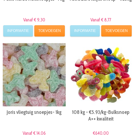
Vanaf € 9,30
Vanaf € 8,77
INFORMATIE
TOEVOEGEN
INFORMATIE
TOEVOEGEN
Joris vliegtuig snoepjes- 1kg
108 kg - €5.93/kg-Bulksnoep
A++ kwaliteit
Vanaf € 14,06
€640,00