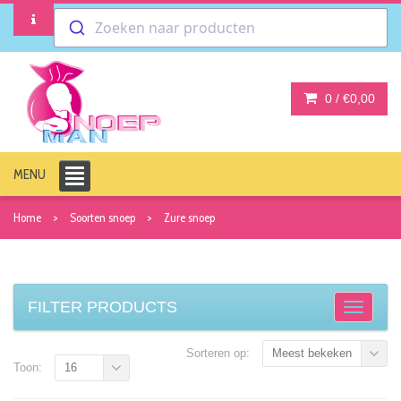
Zoeken naar producten
0 /
€0,00
MENU
Home
Soorten snoep
Zure snoep
FILTER PRODUCTS
Sorteren op:
Meest bekeken
Toon:
16