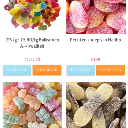
216 kg - €5.80/kg Bulksnoep
Perziken snoep van Haribo
A++ kwaliteit
€1.252,80
€3,49
INFORMATIE
TOEVOEGEN
INFORMATIE
TOEVOEGEN