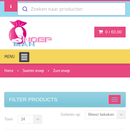
Zoeken naar producten
0 /
€0,00
MENU
Home
Soorten snoep
Zure snoep
FILTER PRODUCTS
Sorteren op:
Meest bekeken
Toon:
24