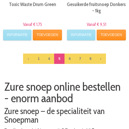
Toxic Waste Drum Green
Gesuikerde fruitsnoep Donkers
- 1kg
Vanaf € 1,75
Vanaf € 9,51
INFORMATIE
TOEVOEGEN
INFORMATIE
TOEVOEGEN
1
4
5
6
7
8
Zure snoep online bestellen
- enorm aanbod
Zure snoep – de specialiteit van
Snoepman