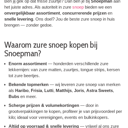
Ben jij gek op dat frisse zuurtje? Dan ben je bij
Snoepman
aan
het juiste adres. Als autoriteit in zure
snoep
bieden we een
onvergelijkbaar assortiment
,
concurrerende prijzen
en
snelle levering
. Ons doel? Jou de beste zure snoep in huis
brengen — zonder gedoe.
Waarom zure snoep kopen bij
Snoepman?
Enorm assortiment
— honderden verschillende zure
lekkernijen: van zure matten, zuurtjes, tongue strips, kersen
tot zure beertjes.
Bekende topmerken
— wij leveren zure snoep van merken
als
Haribo
,
Frisia
,
Lutti
,
Matthijs
,
Joris
,
Astra Sweets
,
Bubs
en meer.
Scherpe prijzen & volumekortingen
— door in
grootverpakkingen te kopen, profiteer je van prijsvoordeel per
kilo; ideaal voor verenigingen, events en bulkinkopers.
Altijd op voorraad & snelle levering
— vrijwel al ons zure