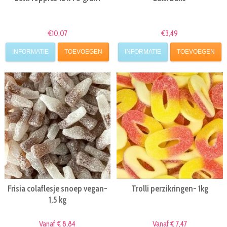
€10,07
€3,49
INFORMATIE
TOEVOEGEN
INFORMATIE
TOEVOEGEN
Frisia colaflesje snoep vegan-
Trolli perzikringen- 1kg
1,5 kg
Vanaf € 8,84
Vanaf € 7,47