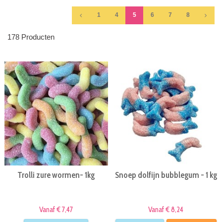
1
4
5
6
7
8
178 Producten
Trolli zure wormen- 1kg
Snoep dolfijn bubblegum - 1 kg
Vanaf € 7,47
Vanaf € 8,24