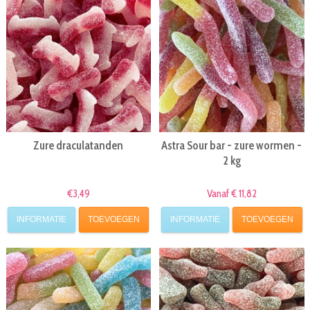
Zure draculatanden
Astra Sour bar - zure wormen -
2 kg
€3,49
Vanaf € 11,82
INFORMATIE
TOEVOEGEN
INFORMATIE
TOEVOEGEN