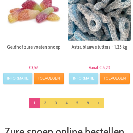
Geldhof zure voeten snoep
Astra blauwe tutters - 1,25 kg
€3,58
Vanaf € 8,23
INFORMATIE
TOEVOEGEN
INFORMATIE
TOEVOEGEN
1
2
3
4
5
9
Zure snoep online bestellen