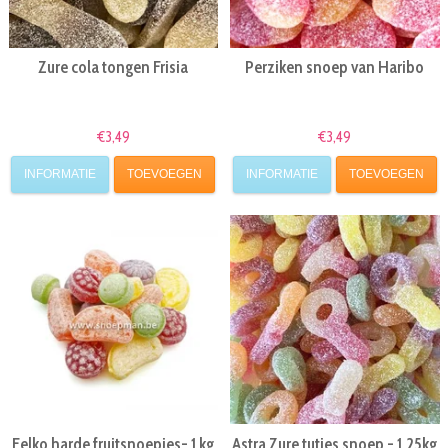
Zure cola tongen Frisia
Perziken snoep van Haribo
€3,49
€3,49
INFORMATIE
TOEVOEGEN
INFORMATIE
TOEVOEGEN
Felko harde fruitsnoepjes- 1 kg
Astra Zure tutjes snoep - 1.25kg