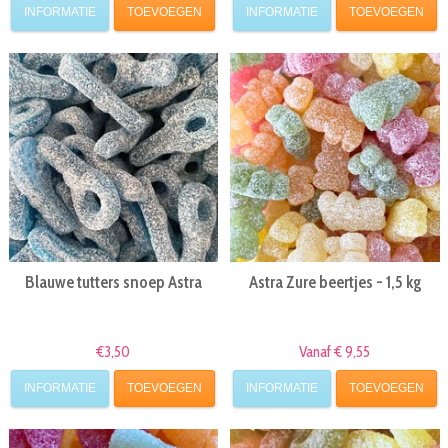
INFORMATIE
TOEVOEGEN
INFORMATIE
TOEVOEGEN
Blauwe tutters snoep Astra
Astra Zure beertjes - 1,5 kg
€3,50
Vanaf € 9,55
INFORMATIE
TOEVOEGEN
INFORMATIE
TOEVOEGEN