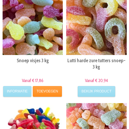
Snoep visjes 3 kg
Lutti harde zure tutters snoep-
3 kg
Vanaf € 17,86
Vanaf € 20,94
INFORMATIE
TOEVOEGEN
BEKIJK PRODUCT