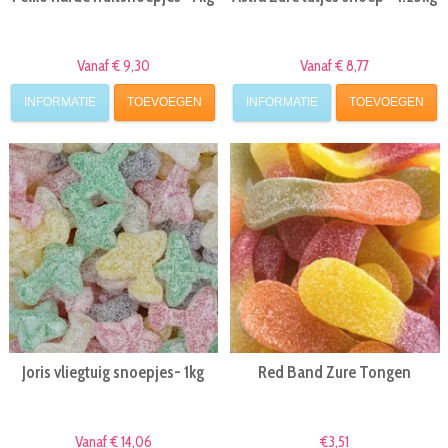
Vanaf € 9,30
Vanaf € 8,77
INFORMATIE
TOEVOEGEN
INFORMATIE
TOEVOEGEN
Joris vliegtuig snoepjes- 1kg
Red Band Zure Tongen
Vanaf € 14,06
€3,51