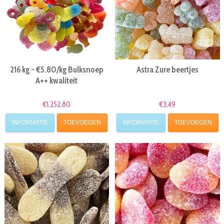
216 kg - €5.80/kg Bulksnoep
Astra Zure beertjes
A++ kwaliteit
€1.252,80
€3,49
INFORMATIE
TOEVOEGEN
INFORMATIE
TOEVOEGEN