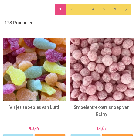
1
2
3
4
5
9
178 Producten
Visjes snoepjes van Lutti
Smoelentrekkers snoep van
Kathy
€3,49
€4,62