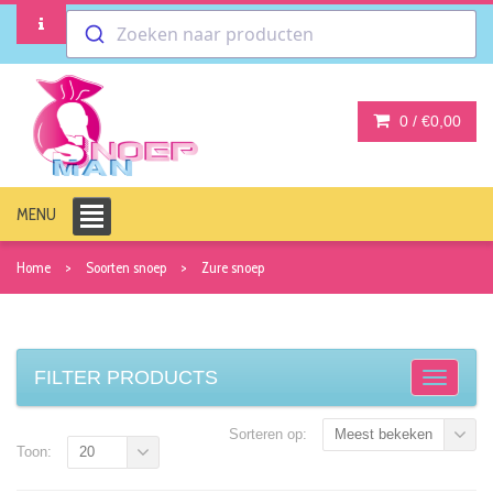
Zoeken naar producten
0 /
€0,00
MENU
Home
Soorten snoep
Zure snoep
FILTER PRODUCTS
Sorteren op:
Meest bekeken
Toon:
20