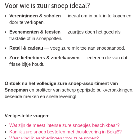
Voor wie is zuur snoep ideaal?
Verenigingen & scholen
— ideaal om in bulk in te kopen en
door te verkopen.
Evenementen & feesten
— zuurtjes doen het goed als
traktatie of in snoeppotten.
Retail & cadeau
— voeg zure mix toe aan snoepaanbod.
Zure-liefhebbers & zoetekauwen
— iedereen die van dat
frisse bijtje houdt.
Ontdek nu het volledige zure snoep-assortiment van
Snoepman
en profiteer van scherp geprijsde bulkverpakkingen,
bekende merken en snelle levering!
Veelgestelde vragen:
Wat zijn de meest intense zure snoepjes beschikbaar?
Kan ik zure snoep bestellen met thuislevering in België?
Waar vind ik aanbiedingen voor zure snoep?