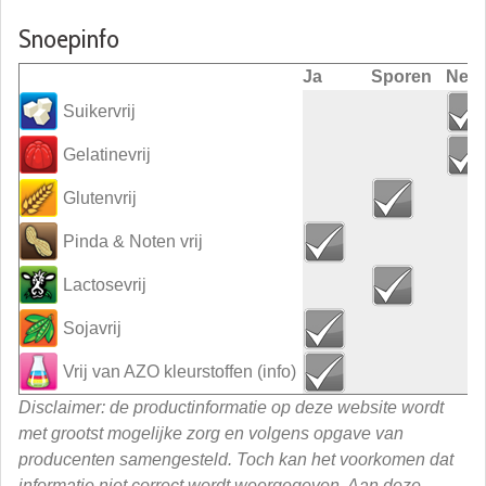
Snoepinfo
Ja
Sporen
Nee
Suikervrij
Gelatinevrij
Glutenvrij
Pinda & Noten vrij
Lactosevrij
Sojavrij
Vrij van AZO kleurstoffen
(info)
Disclaimer: de productinformatie op deze website wordt
met grootst mogelijke zorg en volgens opgave van
producenten samengesteld. Toch kan het voorkomen dat
informatie niet correct wordt weergegeven. Aan deze