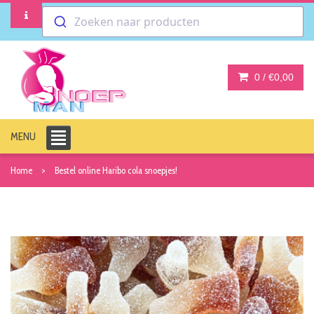
Zoeken naar producten
0 /
€0,00
MENU
Home
Bestel online Haribo cola snoepjes!