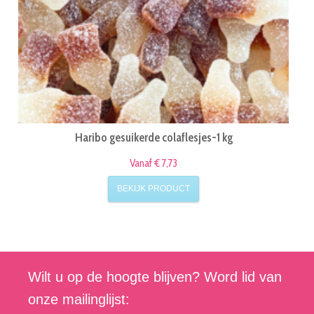
Haribo gesuikerde colaflesjes-1 kg
Vanaf € 7,73
BEKIJK PRODUCT
Wilt u op de hoogte blijven? Word lid van
onze mailinglijst: