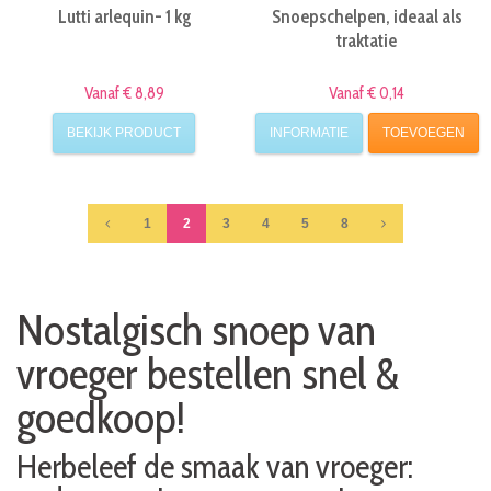
Lutti arlequin- 1 kg
Snoepschelpen, ideaal als
traktatie
Vanaf € 8,89
Vanaf € 0,14
BEKIJK PRODUCT
INFORMATIE
TOEVOEGEN
1
2
3
4
5
8
Nostalgisch snoep van
vroeger bestellen snel &
goedkoop!
Herbeleef de smaak van vroeger: