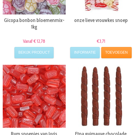
Gicopa bonbon bloemenmix-
onze lieve vrouwkes snoep
1kg
Vanaf € 12,78
€3,71
BEKIJK PRODUCT
INFORMATIE
TOEVOEGEN
Rum snoepjes van Joris
Etna guimauve chocolade