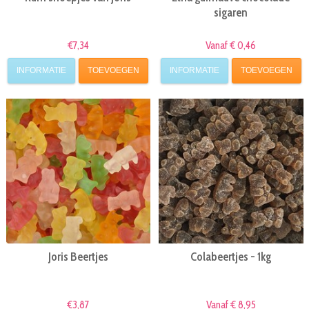
sigaren
€7,34
Vanaf € 0,46
INFORMATIE
TOEVOEGEN
INFORMATIE
TOEVOEGEN
Joris Beertjes
Colabeertjes - 1kg
€3,87
Vanaf € 8,95