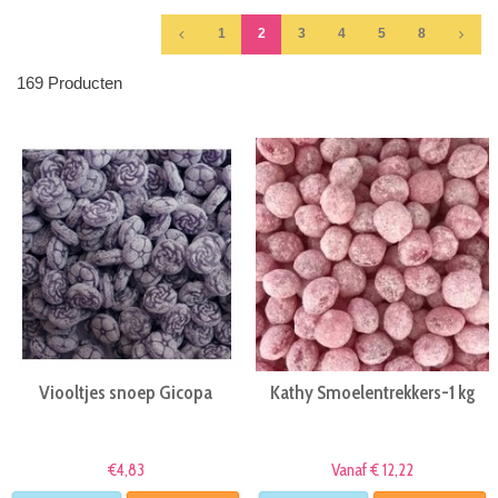
1
2
3
4
5
8
169 Producten
Viooltjes snoep Gicopa
Kathy Smoelentrekkers-1 kg
€4,83
Vanaf € 12,22