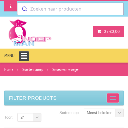
Zoeken naar producten
0 /
€0,00
MENU
Home
Soorten snoep
Snoep van vroeger
FILTER PRODUCTS
Sorteren op:
Meest bekeken
Toon:
24