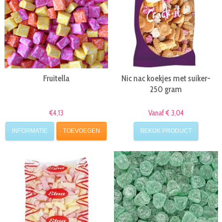
Fruitella
Nic nac koekjes met suiker-
250 gram
€4,13
Vanaf € 3,04
INFORMATIE
TOEVOEGEN
BEKIJK PRODUCT