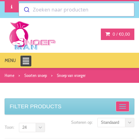
Zoeken naar producten
0 /
€0,00
MENU
Home
Soorten snoep
Snoep van vroeger
FILTER PRODUCTS
Sorteren op:
Standaard
Toon:
24