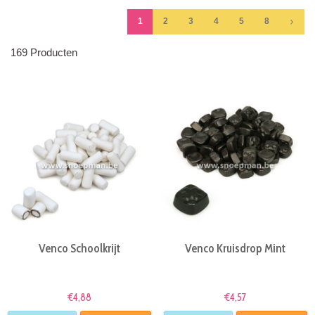
1
2
3
4
5
8
169 Producten
Venco Schoolkrijt
Venco Kruisdrop Mint
€4,88
€4,57