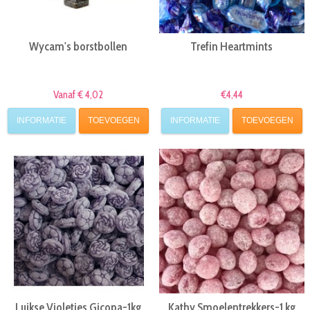
Wycam's borstbollen
Trefin Heartmints
Vanaf € 4,02
€4,44
INFORMATIE
TOEVOEGEN
INFORMATIE
TOEVOEGEN
Luikse Violetjes Gicopa-1kg
Kathy Smoelentrekkers-1 kg