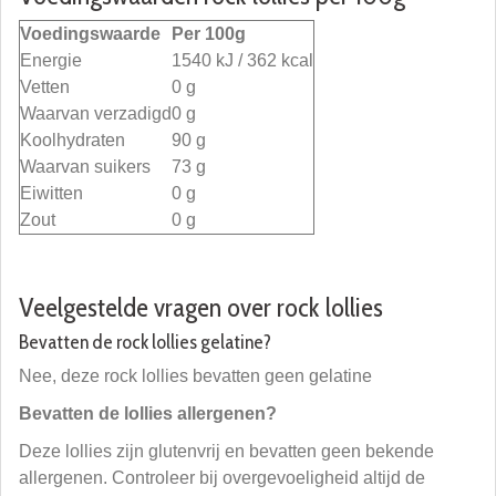
Voedingswaarde
Per 100g
Energie
1540 kJ / 362 kcal
Vetten
0 g
Waarvan verzadigd
0 g
Koolhydraten
90 g
Waarvan suikers
73 g
Eiwitten
0 g
Zout
0 g
Veelgestelde vragen over rock lollies
Bevatten de rock lollies gelatine?
Nee, deze rock lollies bevatten geen gelatine
Bevatten de lollies allergenen?
Deze lollies zijn glutenvrij en bevatten geen bekende
allergenen. Controleer bij overgevoeligheid altijd de