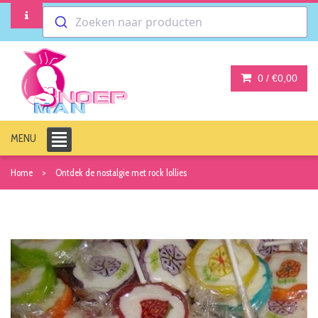
Zoeken naar producten
0 /
€0,00
MENU
Home
Ontdek de nostalgie met rock lollies