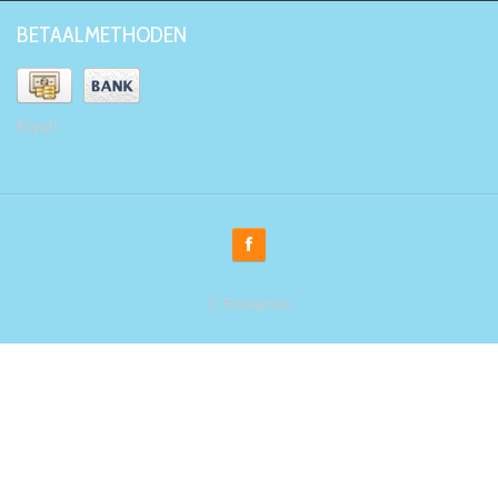
BETAALMETHODEN
Kiyoh
© Snoepman