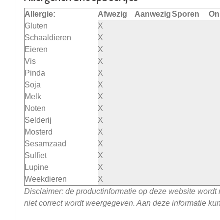
Allergie:
Afwezig
Aanwezig
Sporen
On
Gluten
X
Schaaldieren
X
Eieren
X
Vis
X
Pinda
X
Soja
X
Melk
X
Noten
X
Selderij
X
Mosterd
X
Sesamzaad
X
Sulfiet
X
Lupine
X
Weekdieren
X
Disclaimer: de productinformatie op deze website wordt
niet correct wordt weergegeven. Aan deze informatie k