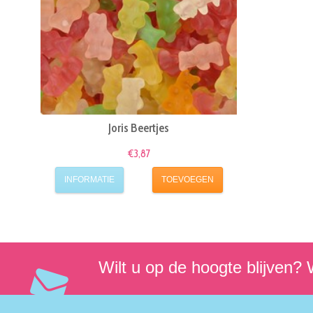
Joris Beertjes
€3,87
INFORMATIE
TOEVOEGEN
Wilt u op de hoogte blijven? W