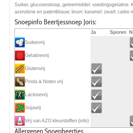
Suiker, glucosestroop, geleermiddel: voedingsgelatine. K
azorubine en patentblauw; bruin: karamel; zwart: carbo me
Snoepinfo Beertjessnoep Joris:
Ja
Sporen
N
Suikervrij
Gelatinevrij
Glutenvrij
Pinda & Noten vrij
Lactosevrij
Sojavrij
Vrij van AZO kleurstoffen
(info)
Allergenen Snoepbeertjes