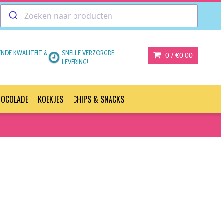
ENDE KWALITEIT &
SNELLE VERZORGDE
0 /
€0,00
LEVERING!
HOCOLADE
KOEKJES
CHIPS & SNACKS