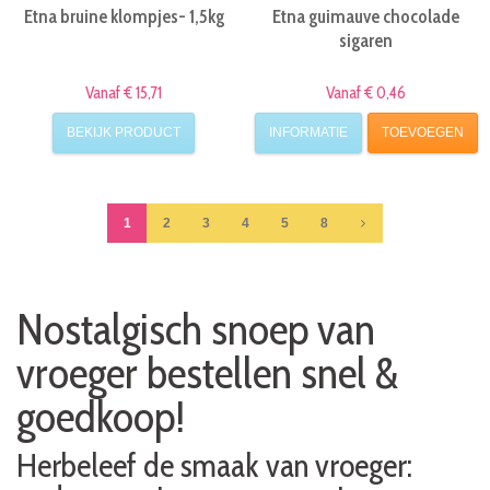
Etna bruine klompjes- 1,5kg
Etna guimauve chocolade
sigaren
Vanaf € 15,71
Vanaf € 0,46
BEKIJK PRODUCT
INFORMATIE
TOEVOEGEN
1
2
3
4
5
8
Nostalgisch snoep van
vroeger bestellen snel &
goedkoop!
Herbeleef de smaak van vroeger: