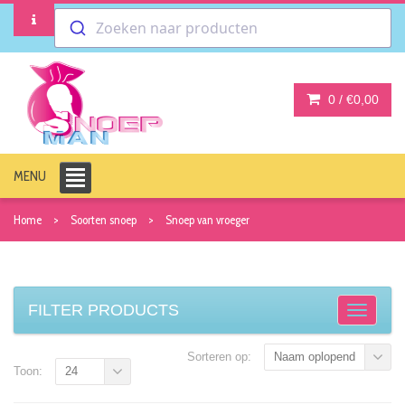
Zoeken naar producten
0 /
€0,00
MENU
Home
Soorten snoep
Snoep van vroeger
FILTER PRODUCTS
Sorteren op:
Naam oplopend
Toon:
24