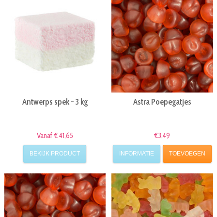
Antwerps spek - 3 kg
Astra Poepegatjes
Vanaf € 41,65
€3,49
BEKIJK PRODUCT
INFORMATIE
TOEVOEGEN