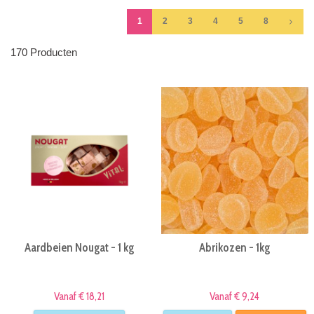
1
2
3
4
5
8
170 Producten
Aardbeien Nougat - 1 kg
Abrikozen - 1kg
Vanaf € 18,21
Vanaf € 9,24