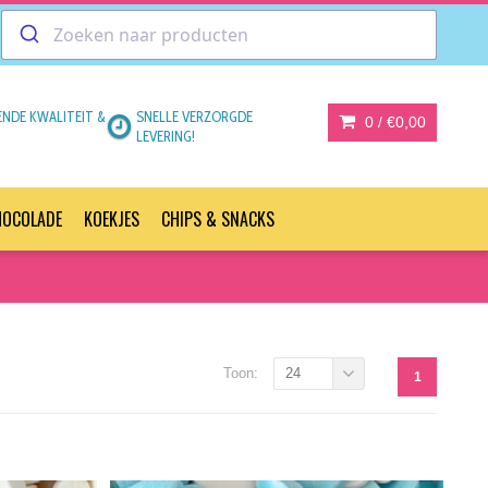
ENDE KWALITEIT &
SNELLE VERZORGDE
0 /
€0,00
LEVERING!
HOCOLADE
KOEKJES
CHIPS & SNACKS
Toon:
24
1