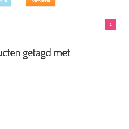
ATIE
TOEVOEGEN
1
ucten getagd met