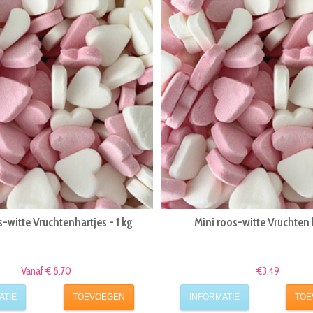
s-witte Vruchtenhartjes - 1 kg
Mini roos-witte Vruchten
Vanaf € 8,70
€3,49
ATIE
TOEVOEGEN
INFORMATIE
TOE