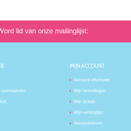
ord lid van onze mailinglijst:
IE
MIJN ACCOUNT
Account informatie
 voorwaarden
Mijn bestellingen
leid
Mijn tickets
Mijn verlanglijst
Nieuwsbrieven