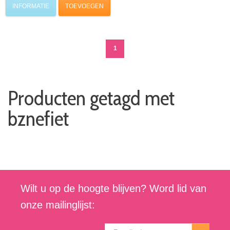
INFORMATIE
TOEVOEGEN
1
Producten getagd met
bznefiet
Wilt u op de hoogte blijven? Word lid van
onze mailinglijst: