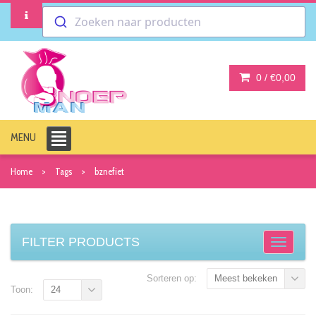
Zoeken naar producten
0 /
€0,00
MENU
Home
Tags
bznefiet
FILTER PRODUCTS
Sorteren op:
Meest bekeken
Toon:
24