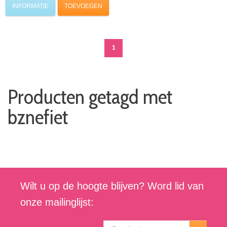
INFORMATIE
TOEVOEGEN
1
Producten getagd met
bznefiet
Wilt u op de hoogte blijven? Word lid van
onze mailinglijst: