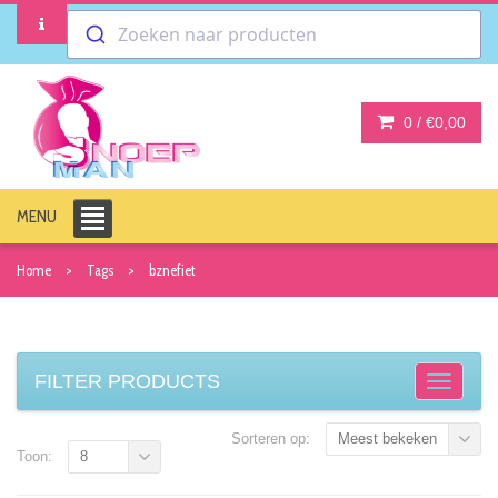
Zoeken naar producten
0 /
€0,00
MENU
Home
Tags
bznefiet
FILTER PRODUCTS
Sorteren op:
Meest bekeken
Toon:
8