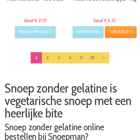
Vanaf € 21,97
Vanaf € 9,30
BEKIJK PRODUCT
INFORMATIE
TOEVOEGEN
1
2
3
4
5
29
Snoep zonder gelatine is
vegetarische snoep met een
heerlijke bite
Snoep zonder gelatine online
bestellen bij Snoepman?