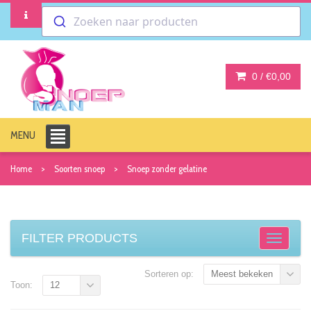
Zoeken naar producten
0 /
€0,00
MENU
Home
Soorten snoep
Snoep zonder gelatine
FILTER PRODUCTS
Sorteren op:
Meest bekeken
Toon:
12