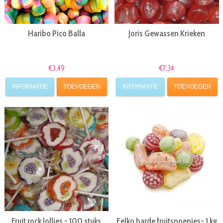
Haribo Pico Balla
Joris Gewassen Krieken
€3,49
€7,34
INFORMATIE
TOEVOEGEN
INFORMATIE
TOEVOEGEN
Fruit rock lollies - 100 stuks
Felko harde fruitsnoepjes- 1 kg