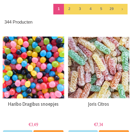
1
2
3
4
5
29
344 Producten
Haribo Dragibus snoepjes
Joris Citros
€3,49
€7,34