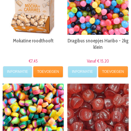
Mokatine roodthooft
Dragibus snoepjes Haribo - 2kg
klein
€7,45
Vanaf € 15,20
INFORMATIE
TOEVOEGEN
INFORMATIE
TOEVOEGEN