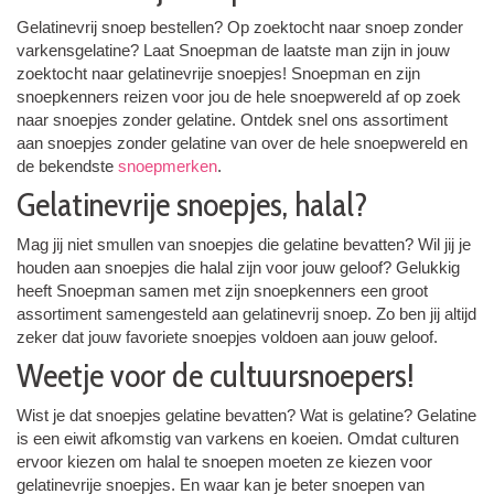
Gelatinevrij snoep bestellen? Op zoektocht naar snoep zonder
varkensgelatine? Laat Snoepman de laatste man zijn in jouw
zoektocht naar gelatinevrije snoepjes! Snoepman en zijn
snoepkenners reizen voor jou de hele snoepwereld af op zoek
naar snoepjes zonder gelatine. Ontdek snel ons assortiment
aan snoepjes zonder gelatine van over de hele snoepwereld en
de bekendste
snoepmerken
.
Gelatinevrije snoepjes, halal?
Mag jij niet smullen van snoepjes die gelatine bevatten? Wil jij je
houden aan snoepjes die halal zijn voor jouw geloof? Gelukkig
heeft Snoepman samen met zijn snoepkenners een groot
assortiment samengesteld aan gelatinevrij snoep. Zo ben jij altijd
zeker dat jouw favoriete snoepjes voldoen aan jouw geloof.
Weetje voor de cultuursnoepers!
Wist je dat snoepjes gelatine bevatten? Wat is gelatine? Gelatine
is een eiwit afkomstig van varkens en koeien. Omdat culturen
ervoor kiezen om halal te snoepen moeten ze kiezen voor
gelatinevrije snoepjes. En waar kan je beter snoepen van