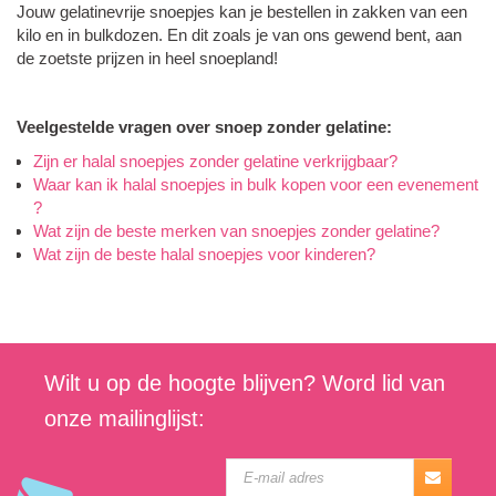
Jouw gelatinevrije snoepjes kan je bestellen in zakken van een
kilo en in bulkdozen. En dit zoals je van ons gewend bent, aan
de zoetste prijzen in heel snoepland!
Veelgestelde vragen over snoep zonder gelatine:
Zijn er halal snoepjes zonder gelatine verkrijgbaar?
Waar kan ik halal snoepjes in bulk kopen voor een evenement
?
Wat zijn de beste merken van snoepjes zonder gelatine?
Wat zijn de beste halal snoepjes voor kinderen?
Wilt u op de hoogte blijven? Word lid van
onze mailinglijst: