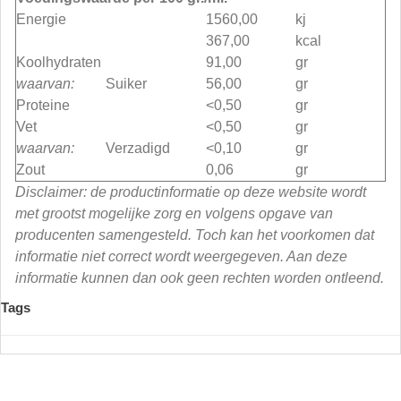
Energie
1560,00
kj
367,00
kcal
Koolhydraten
91,00
gr
waarvan:
Suiker
56,00
gr
Proteine
<0,50
gr
Vet
<0,50
gr
waarvan:
Verzadigd
<0,10
gr
Zout
0,06
gr
Disclaimer: de productinformatie op deze website wordt
met grootst mogelijke zorg en volgens opgave van
producenten samengesteld. Toch kan het voorkomen dat
informatie niet correct wordt weergegeven. Aan deze
informatie kunnen dan ook geen rechten worden ontleend.
Tags