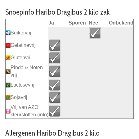
Snoepinfo Haribo Dragibus 2 kilo zak
Ja
Sporen
Nee
Onbekend
Suikervrij
Gelatinevrij
Glutenvrij
Pinda & Noten
vrij
Lactosevrij
Sojavrij
Vrij van AZO
kleurstoffen
(info)
Allergenen Haribo Dragibus 2 kilo