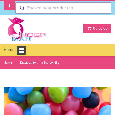
Zoeken naar producten
0 /
€0,00
MENU
Home
Dragibus Soft mix Haribo -2kg