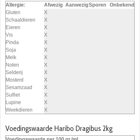
Allergie:
Afwezig
Aanwezig
Sporen
Onbekend
Gluten
X
Schaaldieren
X
Eieren
X
Vis
X
Pinda
X
Soja
X
Melk
X
Noten
X
Selderij
X
Mosterd
X
Sesamzaad
X
Sulfiet
X
Lupine
X
Weekdieren
X
Voedingswaarde Haribo Dragibus 2kg
Voedingswaarde per 100 gr./ml.