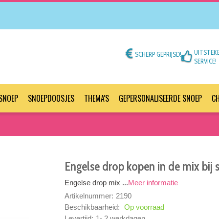
UITSTEK
SCHERP GEPRIJSD!
SERVICE!
SNOEP
SNOEPDOOSJES
THEMA'S
GEPERSONALISEERDE SNOEP
C
Engelse drop kopen in de mix bi
Engelse drop mix ...
Meer informatie
Artikelnummer:
2190
Beschikbaarheid:
Op voorraad
Levertijd:
1- 2 werkdagen