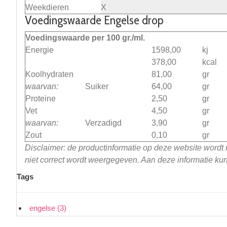
Weekdieren
X
Voedingswaarde Engelse drop
Voedingswaarde per 100 gr./ml.
Energie
1598,00
kj
378,00
kcal
Koolhydraten
81,00
gr
waarvan:
Suiker
64,00
gr
Proteine
2,50
gr
Vet
4,50
gr
waarvan:
Verzadigd
3,90
gr
Zout
0,10
gr
Disclaimer: de productinformatie op deze website wordt
niet correct wordt weergegeven. Aan deze informatie k
Tags
engelse
(3)