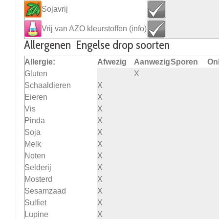
Sojavrij
Vrij van AZO kleurstoffen
(info)
Allergenen Engelse drop soorten
Allergie:
Afwezig
Aanwezig
Sporen
On
Gluten
X
Schaaldieren
X
Eieren
X
Vis
X
Pinda
X
Soja
X
Melk
X
Noten
X
Selderij
X
Mosterd
X
Sesamzaad
X
Sulfiet
X
Lupine
X