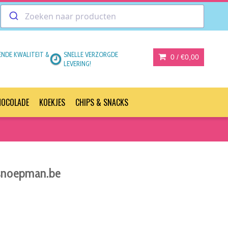
ENDE KWALITEIT &
SNELLE VERZORGDE
0 /
€0,00
LEVERING!
HOCOLADE
KOEKJES
CHIPS & SNACKS
j snoepman.be