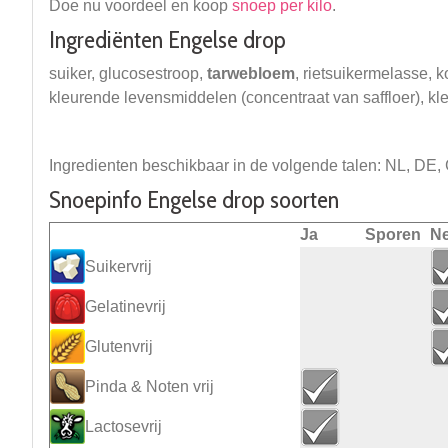
Doe nu voordeel en koop
snoep per kilo
.
Ingrediënten Engelse drop
suiker, glucosestroop,
tarwebloem
, rietsuikermelasse, k
kleurende levensmiddelen (concentraat van saffloer), kl
Ingredienten beschikbaar in de volgende talen: NL, DE,
Snoepinfo Engelse drop soorten
Ja
Sporen
N
Suikervrij
Gelatinevrij
Glutenvrij
Pinda & Noten vrij
Lactosevrij