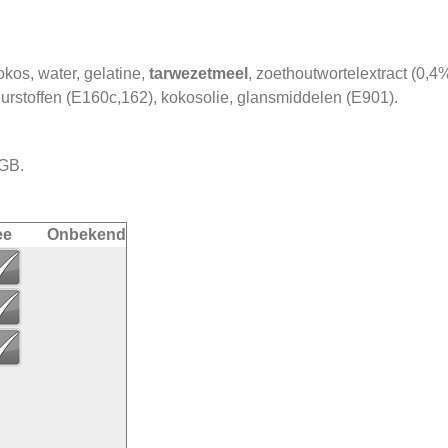
okos, water, gelatine,
tarwezetmeel
, zoethoutwortelextract (0,4
eurstoffen (E160c,162), kokosolie, glansmiddelen (E901).
 GB.
ee
Onbekend