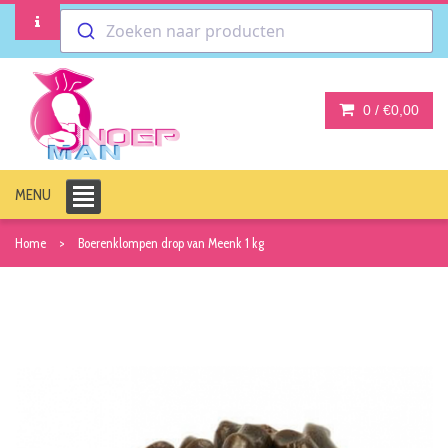
Zoeken naar producten
0 /
€0,00
MENU
Home
Boerenklompen drop van Meenk 1 kg