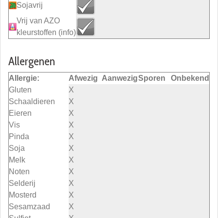
Sojavrij
Vrij van AZO
kleurstoffen
(info)
Allergenen
Allergie:
Afwezig
Aanwezig
Sporen
Onbekend
Gluten
X
Schaaldieren
X
Eieren
X
Vis
X
Pinda
X
Soja
X
Melk
X
Noten
X
Selderij
X
Mosterd
X
Sesamzaad
X