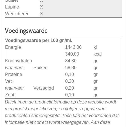
Sulfiet
X
Lupine
X
Weekdieren
X
Voedingswaarde
Voedingswaarde per 100 gr./ml.
Energie
1443,00
kj
340,00
kcal
Koolhydraten
84,30
gr
waarvan:
Suiker
58,30
gr
Proteine
0,10
gr
Vet
0,20
gr
waarvan:
Verzadigd
0,20
gr
Zout
0,10
gr
Disclaimer: de productinformatie op deze website wordt
met grootst mogelijke zorg en volgens opgave van
producenten samengesteld. Toch kan het voorkomen dat
informatie niet correct wordt weergegeven. Aan deze