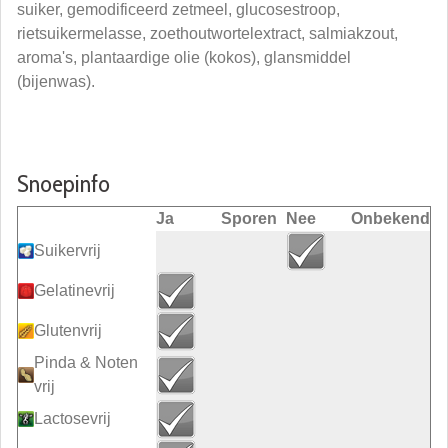
suiker, gemodificeerd zetmeel, glucosestroop,
rietsuikermelasse, zoethoutwortelextract, salmiakzout,
aroma's, plantaardige olie (kokos), glansmiddel
(bijenwas).
Snoepinfo
Ja
Sporen
Nee
Onbekend
Suikervrij
Gelatinevrij
Glutenvrij
Pinda & Noten
vrij
Lactosevrij