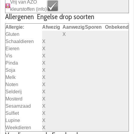
Vrij van AZO
kleurstoffen
(info)
Allergenen Engelse drop soorten
Allergie:
Afwezig
Aanwezig
Sporen
Onbekend
Gluten
X
Schaaldieren
X
Eieren
X
Vis
X
Pinda
X
Soja
X
Melk
X
Noten
X
Selderij
X
Mosterd
X
Sesamzaad
X
Sulfiet
X
Lupine
X
Weekdieren
X