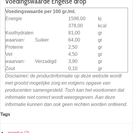
Voedingswaarde Engelse drop
Voedingswaarde per 100 gr./ml.
Energie
1598,00
kj
378,00
kcal
Koolhydraten
81,00
gr
waarvan:
Suiker
64,00
gr
Proteine
2,50
gr
Vet
4,50
gr
waarvan:
Verzadigd
3,90
gr
Zout
0,10
gr
Disclaimer: de productinformatie op deze website wordt
met grootst mogelijke zorg en volgens opgave van
producenten samengesteld. Toch kan het voorkomen dat
informatie niet correct wordt weergegeven. Aan deze
informatie kunnen dan ook geen rechten worden ontleend.
Tags
engelse
(3)