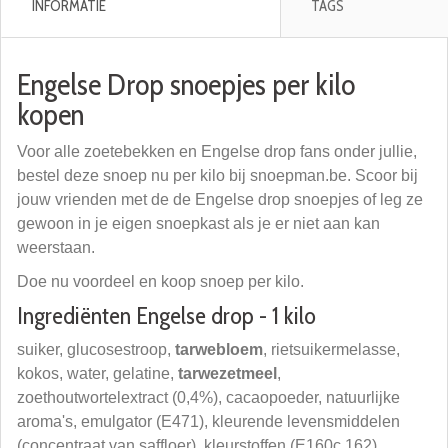
INFORMATIE
TAGS
Engelse Drop snoepjes per kilo
kopen
Voor alle zoetebekken en Engelse drop fans onder jullie,
bestel deze snoep nu per kilo bij snoepman.be. Scoor bij
jouw vrienden met de de Engelse drop snoepjes of leg ze
gewoon in je eigen snoepkast als je er niet aan kan
weerstaan.
Doe nu voordeel en koop snoep per kilo.
Ingrediënten Engelse drop - 1 kilo
suiker, glucosestroop,
tarwebloem
, rietsuikermelasse,
kokos, water, gelatine,
tarwezetmeel
,
zoethoutwortelextract (0,4%), cacaopoeder, natuurlijke
aroma's, emulgator (E471), kleurende levensmiddelen
(concentraat van saffloer), kleurstoffen (E160c,162),