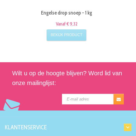
Engelse drop snoep - 1 kg
Vanaf € 9,32
BEKIJK PRODUCT
Wilt u op de hoogte blijven? Word lid van
onze mailinglijst:
KLANTENSERVICE