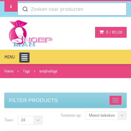
Zoeken naar producten
0 /
€0,00
MENU
Home
Tags
snephorloge
FILTER PRODUCTS
Sorteren op:
Meest bekeken
Toon:
24