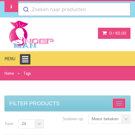
Zoeken naar producten
0 /
€0,00
MENU
Home
Tags
FILTER PRODUCTS
Sorteren op:
Meest bekeken
Toon:
24