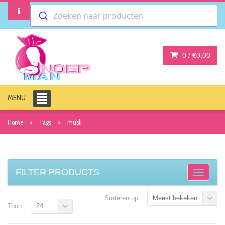
Zoeken naar producten
0 /
€0,00
MENU
Home
Tags
musli
FILTER PRODUCTS
Sorteren op:
Meest bekeken
Toon:
24