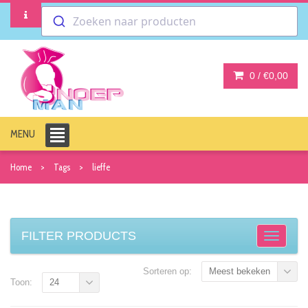
Zoeken naar producten
0 /
€0,00
MENU
Home
Tags
lieffe
FILTER PRODUCTS
Sorteren op:
Meest bekeken
Toon:
24