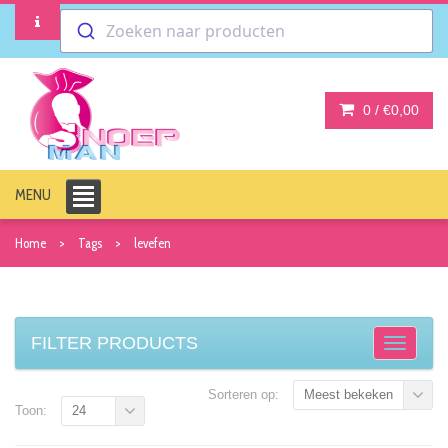
Zoeken naar producten
0 /
€0,00
MENU
Home
Tags
levefen
FILTER PRODUCTS
Sorteren op:
Meest bekeken
Toon:
24