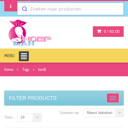
Zoeken naar producten
0 /
€0,00
MENU
Home
Tags
kerdt
FILTER PRODUCTS
Sorteren op:
Meest bekeken
Toon:
24