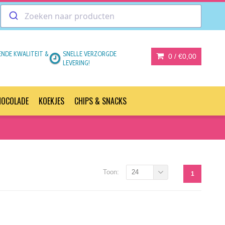
ENDE KWALITEIT &
SNELLE VERZORGDE
0 /
€0,00
LEVERING!
HOCOLADE
KOEKJES
CHIPS & SNACKS
Toon:
24
1