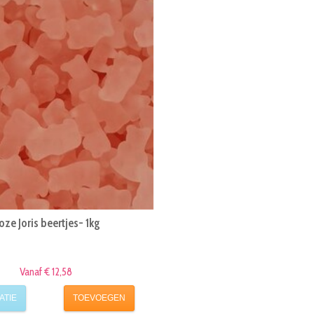
oze Joris beertjes- 1kg
Vanaf € 12,58
ATIE
TOEVOEGEN