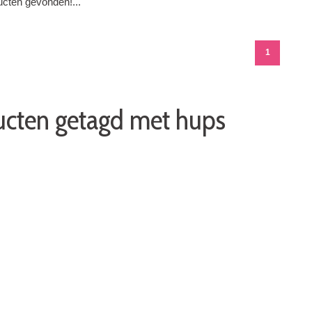
cten gevonden!...
1
cten getagd met hups