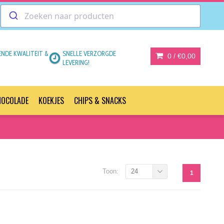
ENDE KWALITEIT &
SNELLE VERZORGDE
0 /
€0,00
LEVERING!
HOCOLADE
KOEKJES
CHIPS & SNACKS
Toon:
24
1