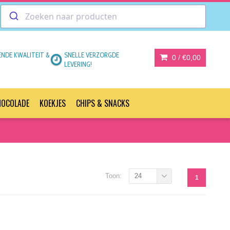
ENDE KWALITEIT &
SNELLE VERZORGDE
0 /
€0,00
LEVERING!
HOCOLADE
KOEKJES
CHIPS & SNACKS
Toon:
24
1