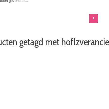
cten gevonden!...
1
cten getagd met hoflzverancie