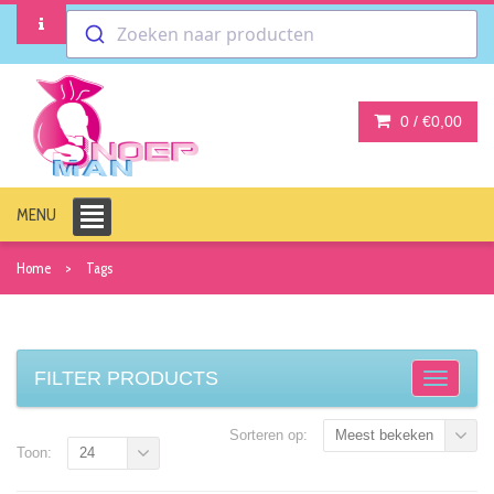
Zoeken naar producten
0 /
€0,00
MENU
Home
Tags
FILTER PRODUCTS
Sorteren op:
Meest bekeken
Toon:
24