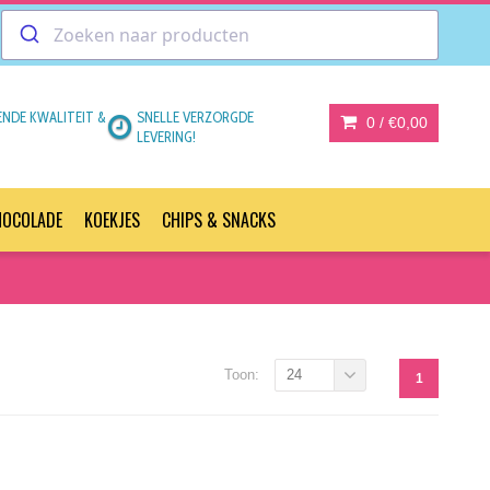
ENDE KWALITEIT &
SNELLE VERZORGDE
0 /
€0,00
LEVERING!
HOCOLADE
KOEKJES
CHIPS & SNACKS
Toon:
24
1