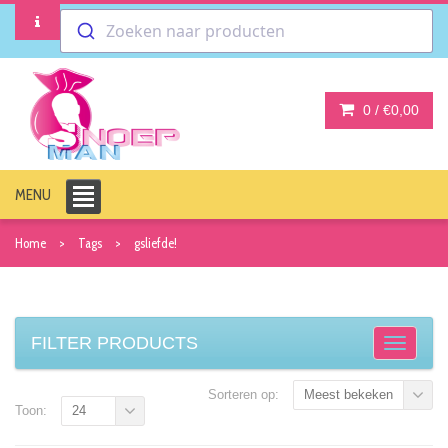
Zoeken naar producten
0 /
€0,00
MENU
Home
Tags
gsliefde!
FILTER PRODUCTS
Sorteren op:
Meest bekeken
Toon:
24