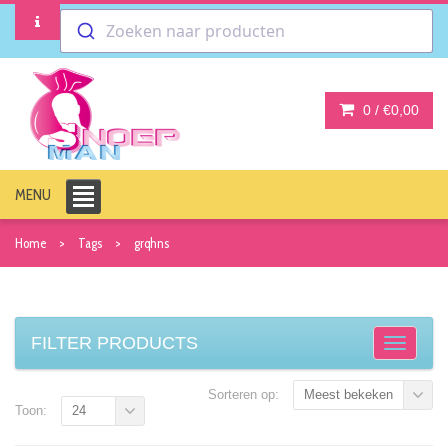
Zoeken naar producten
0 /
€0,00
MENU
Home
Tags
grqhns
FILTER PRODUCTS
Sorteren op:
Meest bekeken
Toon:
24