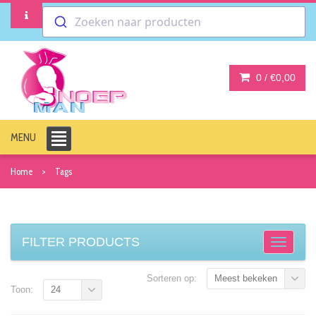
Zoeken naar producten
0 /
€0,00
MENU
Home
Tags
FILTER PRODUCTS
Sorteren op:
Meest bekeken
Toon:
24