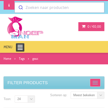
Zoeken naar producten
0 /
€0,00
MENU
Home
Tags
gouc
FILTER PRODUCTS
Sorteren op:
Meest bekeken
Toon:
24