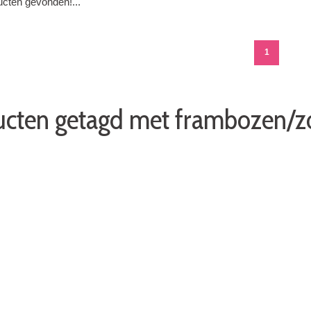
cten gevonden!...
1
ucten getagd met frambozen/z