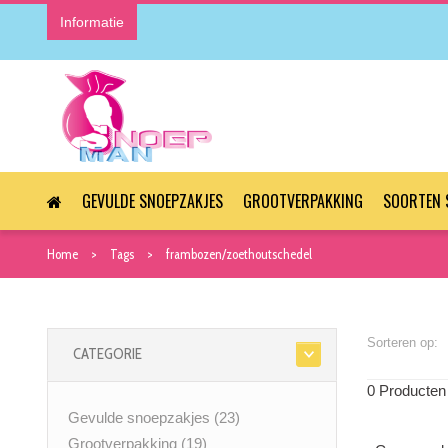
Informatie
GEVULDE SNOEPZAKJES
GROOTVERPAKKING
SOORTEN 
Home
Tags
frambozen/zoethoutschedel
Sorteren op:
CATEGORIE
0 Producten
Gevulde snoepzakjes
(23)
Grootverpakking
(19)