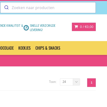
ENDE KWALITEIT &
SNELLE VERZORGDE
0 /
€0,00
LEVERING!
HOCOLADE
KOEKJES
CHIPS & SNACKS
Toon:
24
1