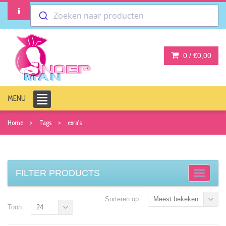
Zoeken naar producten
0 /
€0,00
MENU
Home
Tags
exra's
FILTER PRODUCTS
Sorteren op:
Meest bekeken
Toon:
24