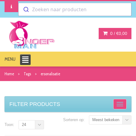
Zoeken naar producten
0 /
€0,00
MENU
Home
Tags
ersonalisatie
FILTER PRODUCTS
Sorteren op:
Meest bekeken
Toon:
24