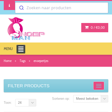
Zoeken naar producten
0 /
€0,00
MENU
Home
Tags
enoepertjes
FILTER PRODUCTS
Sorteren op:
Meest bekeken
Toon:
24